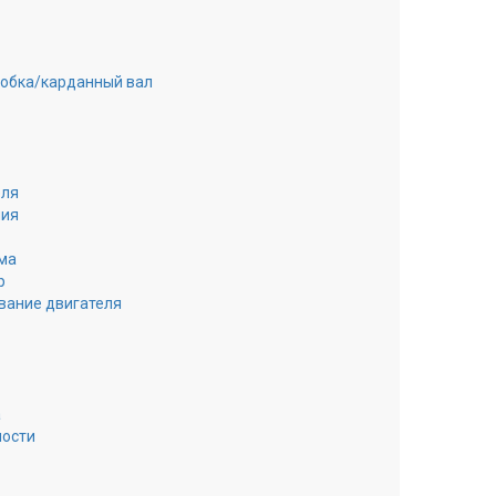
робка/карданный вал
еля
ния
ма
р
вание двигателя
а
ности