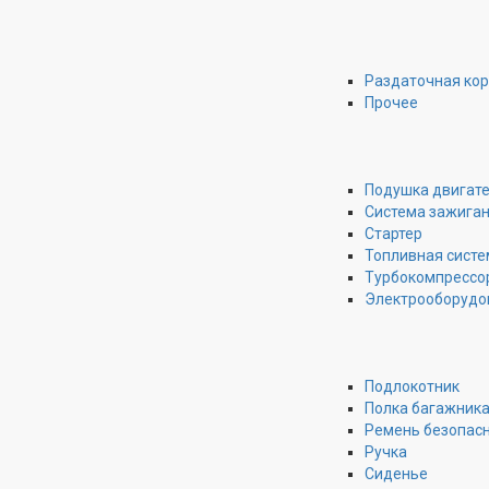
Раздаточная ко
Прочее
Подушка двигат
Система зажига
Стартер
Топливная систе
Турбокомпрессо
Электрооборудо
Подлокотник
Полка багажник
Ремень безопас
Ручка
Сиденье