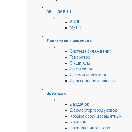
АКПП/МКПП
АКПП
МКПП
Двигатели и навесное
Cистема охлаждения
Генератор
Глушитель
Двс в сборе
Детали двигателя
Дроссельная заслонка
Интерьер
Бардачок
Дефлектор/воздуховод
Козырек солнцезащитный
Консоль
Накладка интерьера