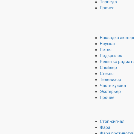
Торпедо
Прочее
Накладка экстер
Ноускат
Петля
Подкрылок
Решетка радиат
Спойлер
Стекло
Телевизор
Часть кузова
Экстерьер
Прочее
Стоп-сигнал
Фара
Фара противоту