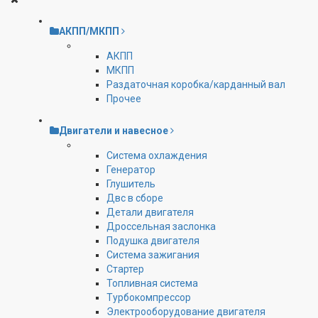
АКПП/МКПП
АКПП
МКПП
Раздаточная коробка/карданный вал
Прочее
Двигатели и навесное
Cистема охлаждения
Генератор
Глушитель
Двс в сборе
Детали двигателя
Дроссельная заслонка
Подушка двигателя
Система зажигания
Стартер
Топливная система
Турбокомпрессор
Электрооборудование двигателя