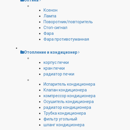
Оптика
Ксенон
Лампа
Поворотник/повторитель
Стоп-сигнал
Фара
Фара противотуманная
Отопление и кондиционер
корпус печки
кран печки
радиатор печки
Испаритель кондиционера
Клапан кондиционера
компрессор кондиционера
Осушитель кондиционера
радиатор кондиционера
Трубка кондиционера
фильтр угольный
шланг кондиционера