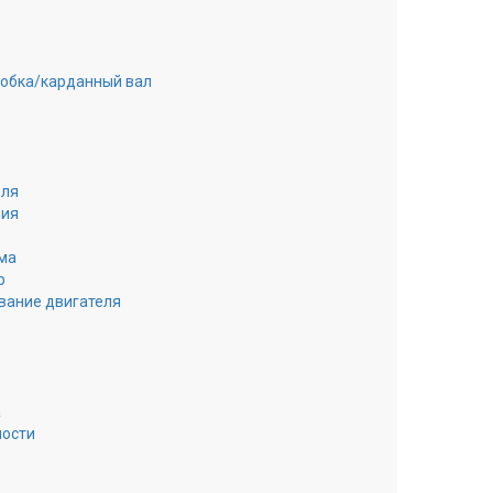
робка/карданный вал
еля
ния
ма
р
вание двигателя
а
ности