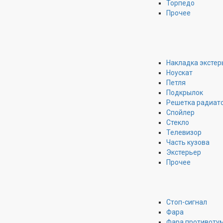
Торпедо
Прочее
Накладка экстер
Ноускат
Петля
Подкрылок
Решетка радиат
Спойлер
Стекло
Телевизор
Часть кузова
Экстерьер
Прочее
Стоп-сигнал
Фара
Фара противоту