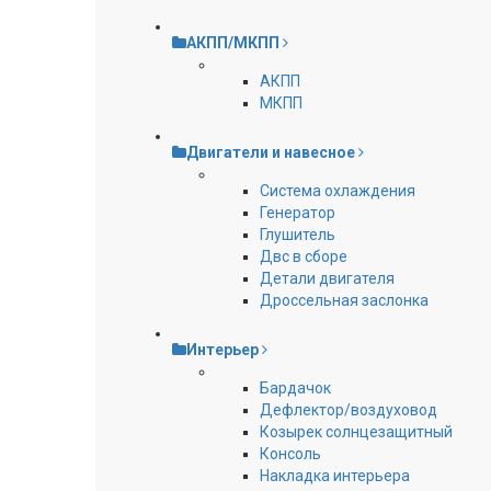
АКПП/МКПП
АКПП
МКПП
Двигатели и навесное
Cистема охлаждения
Генератор
Глушитель
Двс в сборе
Детали двигателя
Дроссельная заслонка
Интерьер
Бардачок
Дефлектор/воздуховод
Козырек солнцезащитный
Консоль
Накладка интерьера