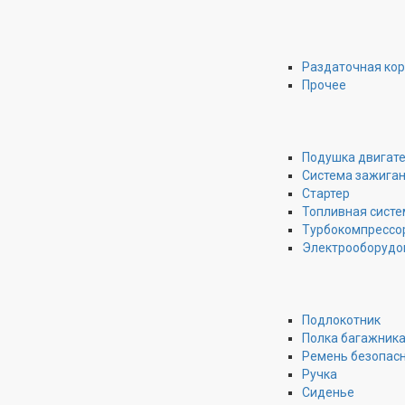
Раздаточная ко
Прочее
Подушка двигат
Система зажига
Стартер
Топливная систе
Турбокомпрессо
Электрооборудо
Подлокотник
Полка багажник
Ремень безопас
Ручка
Сиденье