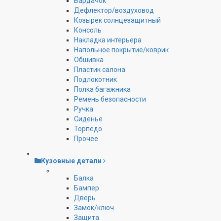
Бардачок
Дефлектор/воздуховод
Козырек солнцезащитный
Консоль
Накладка интерьера
Напольное покрытие/коврик
Обшивка
Пластик салона
Подлокотник
Полка багажника
Ремень безопасности
Ручка
Сиденье
Торпедо
Прочее
Кузовные детали
Балка
Бампер
Дверь
Замок/ключ
Защита