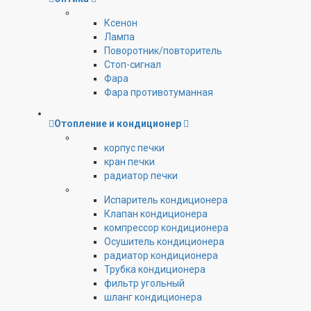
Ксенон
Лампа
Поворотник/повторитель
Стоп-сигнал
Фара
Фара противотуманная
Отопление и кондиционер
корпус печки
кран печки
радиатор печки
Испаритель кондиционера
Клапан кондиционера
компрессор кондиционера
Осушитель кондиционера
радиатор кондиционера
Трубка кондиционера
фильтр угольный
шланг кондиционера