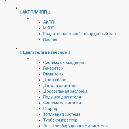
АКПП/МКПП
АКПП
МКПП
Раздаточная коробка/карданный вал
Прочее
Двигатели и навесное
Cистема охлаждения
Генератор
Глушитель
Двс в сборе
Детали двигателя
Дроссельная заслонка
Подушка двигателя
Система зажигания
Стартер
Топливная система
Турбокомпрессор
Электрооборудование двигателя