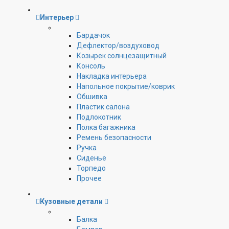
Интерьер
Бардачок
Дефлектор/воздуховод
Козырек солнцезащитный
Консоль
Накладка интерьера
Напольное покрытие/коврик
Обшивка
Пластик салона
Подлокотник
Полка багажника
Ремень безопасности
Ручка
Сиденье
Торпедо
Прочее
Кузовные детали
Балка