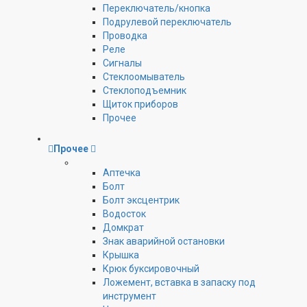
Переключатель/кнопка
Подрулевой переключатель
Проводка
Реле
Сигналы
Стеклоомыватель
Стеклоподъемник
Щиток приборов
Прочее
Прочее
Аптечка
Болт
Болт эксцентрик
Водосток
Домкрат
Знак аварийной остановки
Крышка
Крюк буксировочный
Ложемент, вставка в запаску под
инструмент