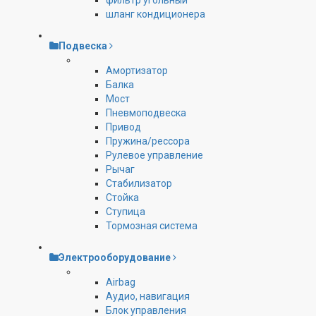
фильтр угольный
шланг кондиционера
Подвеска
Амортизатор
Балка
Мост
Пневмоподвеска
Привод
Пружина/рессора
Рулевое управление
Рычаг
Стабилизатор
Стойка
Ступица
Тормозная система
Электрооборудование
Airbag
Аудио, навигация
Блок управления