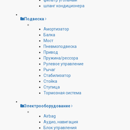
фильтр угольный
шланг кондиционера
Подвеска
Амортизатор
Балка
Мост
Пневмоподвеска
Привод
Пружина/рессора
Рулевое управление
Рычаг
Стабилизатор
Стойка
Ступица
Тормозная система
Электрооборудование
Airbag
Аудио, навигация
Блок управления