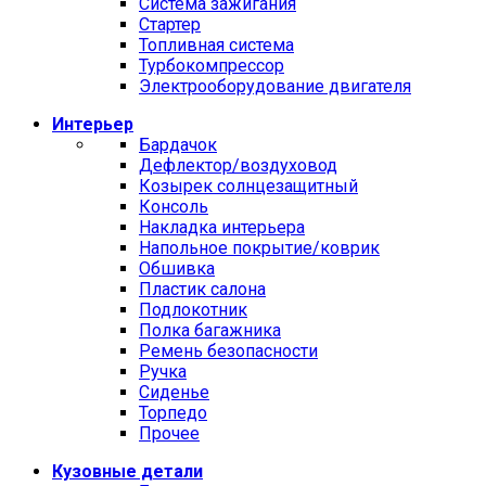
Система зажигания
Стартер
Топливная система
Турбокомпрессор
Электрооборудование двигателя
Интерьер
Бардачок
Дефлектор/воздуховод
Козырек солнцезащитный
Консоль
Накладка интерьера
Напольное покрытие/коврик
Обшивка
Пластик салона
Подлокотник
Полка багажника
Ремень безопасности
Ручка
Сиденье
Торпедо
Прочее
Кузовные детали