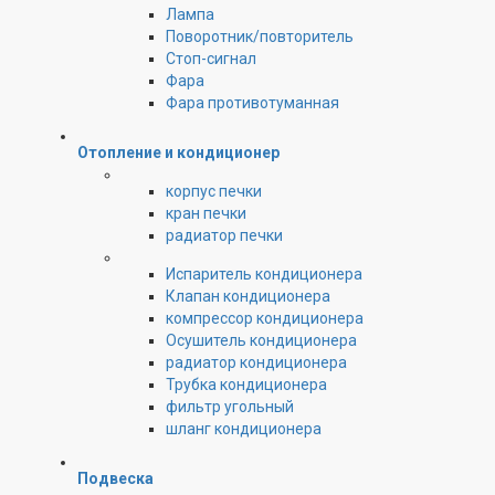
Лампа
Поворотник/повторитель
Стоп-сигнал
Фара
Фара противотуманная
Отопление и кондиционер
корпус печки
кран печки
радиатор печки
Испаритель кондиционера
Клапан кондиционера
компрессор кондиционера
Осушитель кондиционера
радиатор кондиционера
Трубка кондиционера
фильтр угольный
шланг кондиционера
Подвеска