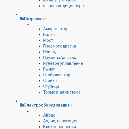
фильтр угольный
шланг кондиционера
Подвеска
Амортизатор
Балка
Мост
Пневмоподвеска
Привод
Пружина/рессора
Рулевое управление
Рычаг
Стабилизатор
Стойка
Ступица
Тормозная система
Электрооборудование
Airbag
Аудио, навигация
Блок управления