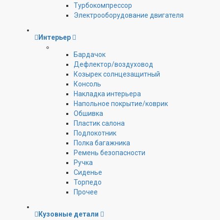
Турбокомпрессор
Электрооборудование двигателя
Интерьер
Бардачок
Дефлектор/воздуховод
Козырек солнцезащитный
Консоль
Накладка интерьера
Напольное покрытие/коврик
Обшивка
Пластик салона
Подлокотник
Полка багажника
Ремень безопасности
Ручка
Сиденье
Торпедо
Прочее
Кузовные детали