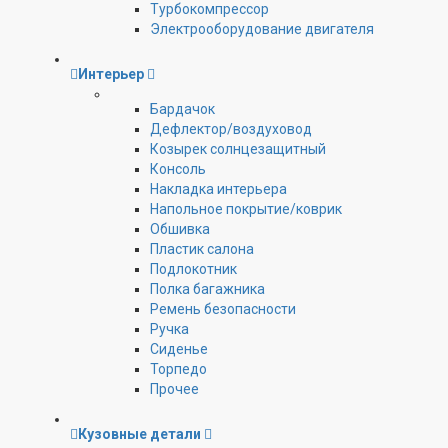
Турбокомпрессор
Электрооборудование двигателя
Интерьер
Бардачок
Дефлектор/воздуховод
Козырек солнцезащитный
Консоль
Накладка интерьера
Напольное покрытие/коврик
Обшивка
Пластик салона
Подлокотник
Полка багажника
Ремень безопасности
Ручка
Сиденье
Торпедо
Прочее
Кузовные детали