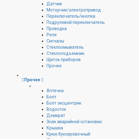
Датчик
Моторчик/электропривод
Переключатель/кнопка
Подрулевой переключатель
Проводка
Реле
Сигналы
Стеклоомыватель
Стеклоподъемник
Щиток приборов
Прочее
Прочее
Аптечка
Болт
Болт эксцентрик
Водосток
Домкрат
Знак аварийной остановки
Крышка
Крюк буксировочный