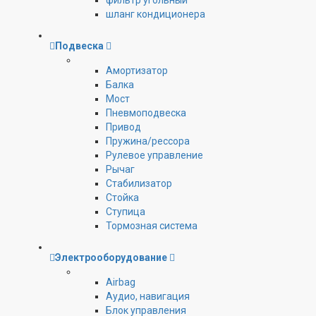
фильтр угольный
шланг кондиционера
Подвеска
Амортизатор
Балка
Мост
Пневмоподвеска
Привод
Пружина/рессора
Рулевое управление
Рычаг
Стабилизатор
Стойка
Ступица
Тормозная система
Электрооборудование
Airbag
Аудио, навигация
Блок управления