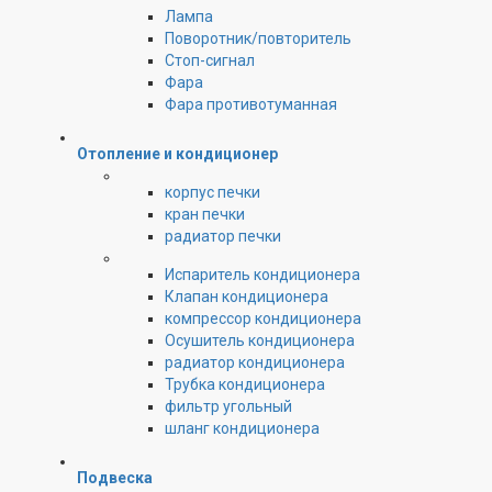
Лампа
Поворотник/повторитель
Стоп-сигнал
Фара
Фара противотуманная
Отопление и кондиционер
корпус печки
кран печки
радиатор печки
Испаритель кондиционера
Клапан кондиционера
компрессор кондиционера
Осушитель кондиционера
радиатор кондиционера
Трубка кондиционера
фильтр угольный
шланг кондиционера
Подвеска