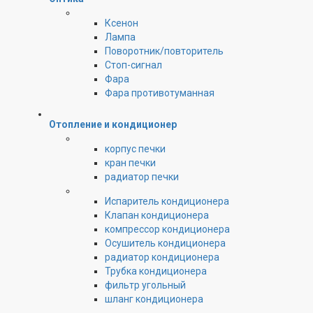
Ксенон
Лампа
Поворотник/повторитель
Стоп-сигнал
Фара
Фара противотуманная
Отопление и кондиционер
корпус печки
кран печки
радиатор печки
Испаритель кондиционера
Клапан кондиционера
компрессор кондиционера
Осушитель кондиционера
радиатор кондиционера
Трубка кондиционера
фильтр угольный
шланг кондиционера