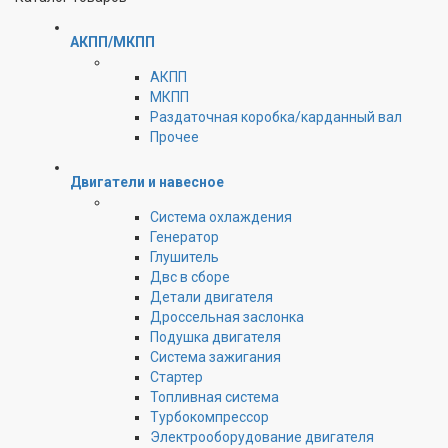
АКПП/МКПП
АКПП
МКПП
Раздаточная коробка/карданный вал
Прочее
Двигатели и навесное
Cистема охлаждения
Генератор
Глушитель
Двс в сборе
Детали двигателя
Дроссельная заслонка
Подушка двигателя
Система зажигания
Стартер
Топливная система
Турбокомпрессор
Электрооборудование двигателя