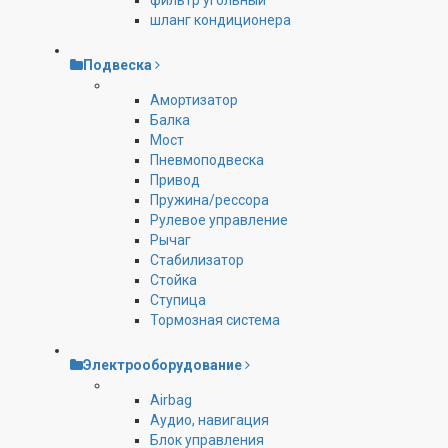
фильтр угольный
шланг кондиционера
Подвеска
Амортизатор
Балка
Мост
Пневмоподвеска
Привод
Пружина/рессора
Рулевое управление
Рычаг
Стабилизатор
Стойка
Ступица
Тормозная система
Электрооборудование
Airbag
Аудио, навигация
Блок управления