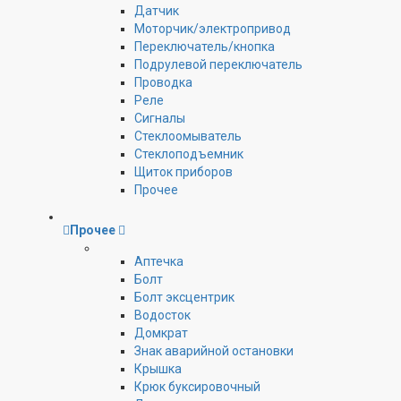
Датчик
Моторчик/электропривод
Переключатель/кнопка
Подрулевой переключатель
Проводка
Реле
Сигналы
Стеклоомыватель
Стеклоподъемник
Щиток приборов
Прочее
Прочее
Аптечка
Болт
Болт эксцентрик
Водосток
Домкрат
Знак аварийной остановки
Крышка
Крюк буксировочный