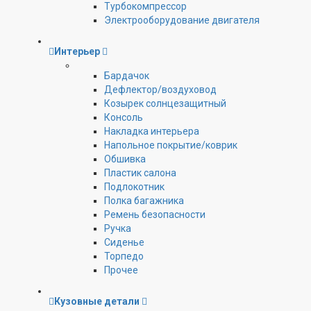
Турбокомпрессор
Электрооборудование двигателя
Интерьер
Бардачок
Дефлектор/воздуховод
Козырек солнцезащитный
Консоль
Накладка интерьера
Напольное покрытие/коврик
Обшивка
Пластик салона
Подлокотник
Полка багажника
Ремень безопасности
Ручка
Сиденье
Торпедо
Прочее
Кузовные детали