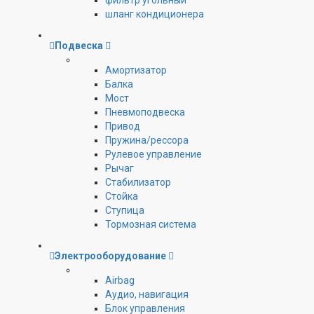
фильтр угольный
шланг кондиционера
Подвеска
Амортизатор
Балка
Мост
Пневмоподвеска
Привод
Пружина/рессора
Рулевое управление
Рычаг
Стабилизатор
Стойка
Ступица
Тормозная система
Электрооборудование
Airbag
Аудио, навигация
Блок управления