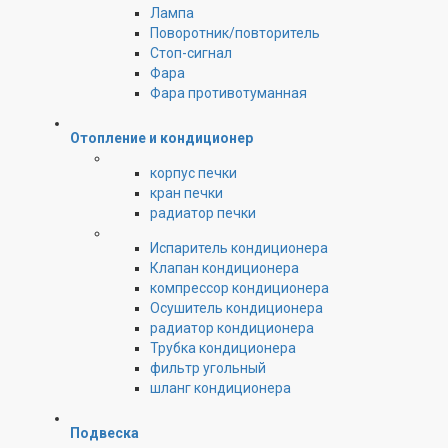
Лампа
Поворотник/повторитель
Стоп-сигнал
Фара
Фара противотуманная
Отопление и кондиционер
корпус печки
кран печки
радиатор печки
Испаритель кондиционера
Клапан кондиционера
компрессор кондиционера
Осушитель кондиционера
радиатор кондиционера
Трубка кондиционера
фильтр угольный
шланг кондиционера
Подвеска