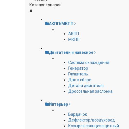
Каталог товаров
АКПП/МКПП
АКПП
МКПП
Двигатели и навесное
Cистема охлаждения
Генератор
Глушитель
Двс в сборе
Детали двигателя
Дроссельная заслонка
Интерьер
Бардачок
Дефлектор/воздуховод
Козырек солнцезащитный