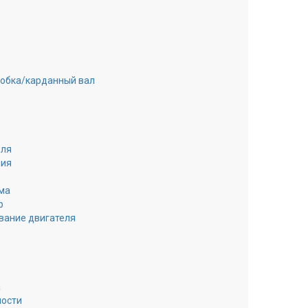
робка/карданный вал
еля
ния
ма
р
вание двигателя
а
ности