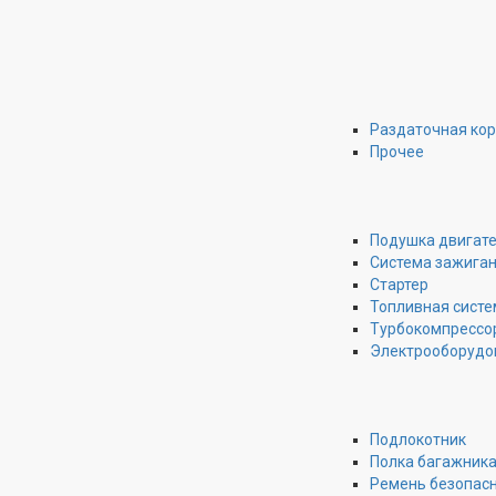
Раздаточная ко
Прочее
Подушка двигат
Система зажига
Стартер
Топливная систе
Турбокомпрессо
Электрооборудо
Подлокотник
Полка багажник
Ремень безопас