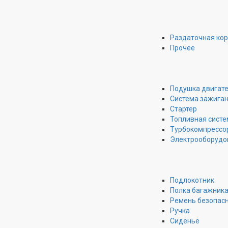
Раздаточная ко
Прочее
Подушка двигат
Система зажига
Стартер
Топливная систе
Турбокомпрессо
Электрооборудо
Подлокотник
Полка багажник
Ремень безопас
Ручка
Сиденье