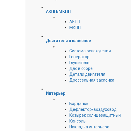
АКПП/МКПП
АКПП
МКПП
Двигатели и навесное
Cистема охлаждения
Генератор
Глушитель
Двс в сборе
Детали двигателя
Дроссельная заслонка
Интерьер
Бардачок
Дефлектор/воздуховод
Козырек солнцезащитный
Консоль
Накладка интерьера