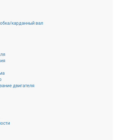
робка/карданный вал
еля
ния
ма
р
вание двигателя
а
ности