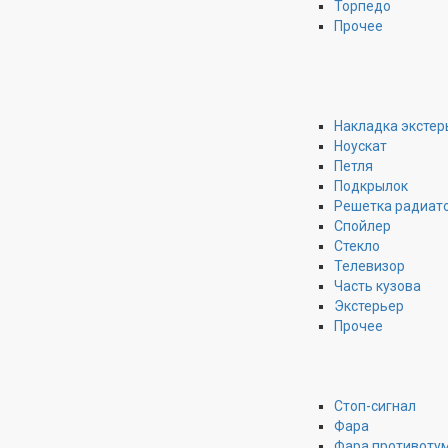
Торпедо
Прочее
Накладка экстер
Ноускат
Петля
Подкрылок
Решетка радиат
Спойлер
Стекло
Телевизор
Часть кузова
Экстерьер
Прочее
Стоп-сигнал
Фара
Фара противоту