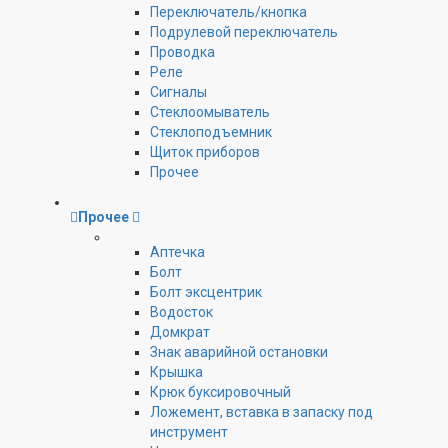
Переключатель/кнопка
Подрулевой переключатель
Проводка
Реле
Сигналы
Стеклоомыватель
Стеклоподъемник
Щиток приборов
Прочее
Прочее
Аптечка
Болт
Болт эксцентрик
Водосток
Домкрат
Знак аварийной остановки
Крышка
Крюк буксировочный
Ложемент, вставка в запаску под
инструмент