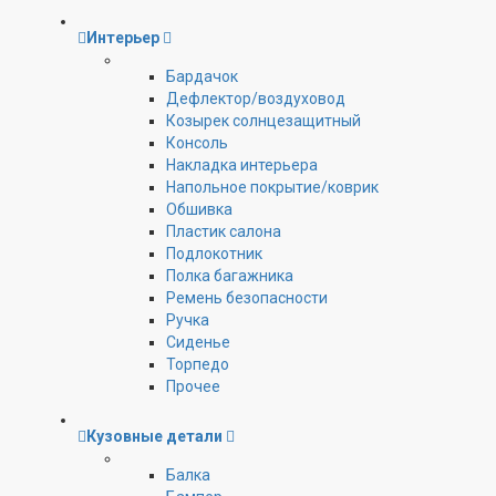
Интерьер
Бардачок
Дефлектор/воздуховод
Козырек солнцезащитный
Консоль
Накладка интерьера
Напольное покрытие/коврик
Обшивка
Пластик салона
Подлокотник
Полка багажника
Ремень безопасности
Ручка
Сиденье
Торпедо
Прочее
Кузовные детали
Балка