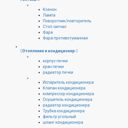
Ксенон
Лампа
Поворотник/повторитель
Стоп-сигнал
Фара
Фара противотуманная
Отопление и кондиционер
корпус печки
кран печки
радиатор печки
Испаритель кондиционера
Клапан кондиционера
компрессор кондиционера
Осушитель кондиционера
радиатор кондиционера
Трубка кондиционера
фильтр угольный
шланг кондиционера