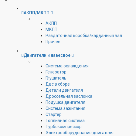
АКПП/МКПП
АКПП
МКПП
Раздаточная коробка/карданный вал
Прочее
Двигатели и навесное
Cистема охлаждения
Генератор
Глушитель
Двс в сборе
Детали двигателя
Дроссельная заслонка
Подушка двигателя
Система зажигания
Стартер
Топливная система
Турбокомпрессор
Электрооборудование двигателя