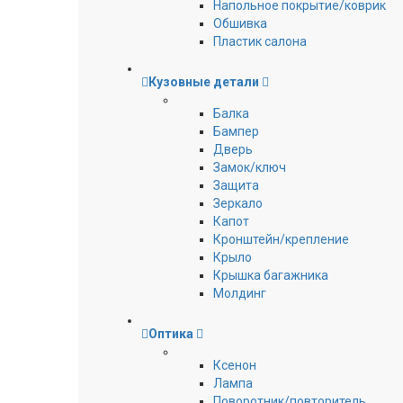
Напольное покрытие/коврик
Обшивка
Пластик салона
Кузовные детали
Балка
Бампер
Дверь
Замок/ключ
Защита
Зеркало
Капот
Кронштейн/крепление
Крыло
Крышка багажника
Молдинг
Оптика
Ксенон
Лампа
Поворотник/повторитель