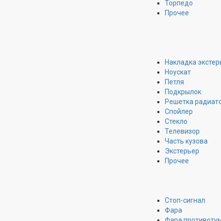
Торпедо
Прочее
Накладка экстер
Ноускат
Петля
Подкрылок
Решетка радиат
Спойлер
Стекло
Телевизор
Часть кузова
Экстерьер
Прочее
Стоп-сигнал
Фара
Фара противоту