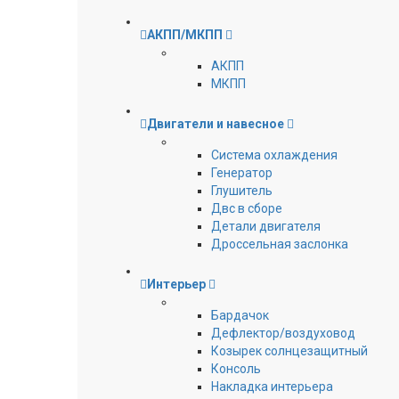
АКПП/МКПП
АКПП
МКПП
Двигатели и навесное
Cистема охлаждения
Генератор
Глушитель
Двс в сборе
Детали двигателя
Дроссельная заслонка
Интерьер
Бардачок
Дефлектор/воздуховод
Козырек солнцезащитный
Консоль
Накладка интерьера