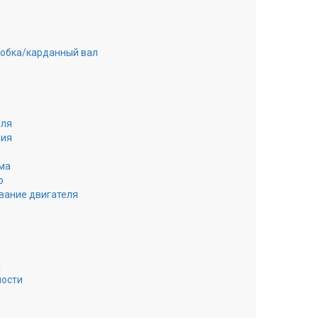
робка/карданный вал
еля
ния
ма
р
вание двигателя
а
ности