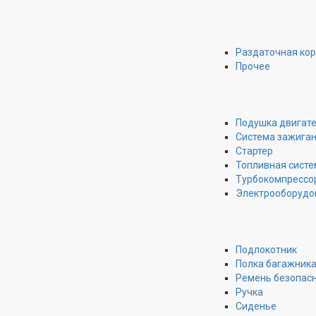
Раздаточная ко
Прочее
Подушка двигат
Система зажига
Стартер
Топливная систе
Турбокомпрессо
Электрооборудо
Подлокотник
Полка багажник
Ремень безопас
Ручка
Сиденье