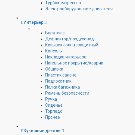
Турбокомпрессор
Электрооборудование двигателя
Интерьер
Бардачок
Дефлектор/воздуховод
Козырек солнцезащитный
Консоль
Накладка интерьера
Напольное покрытие/коврик
Обшивка
Пластик салона
Подлокотник
Полка багажника
Ремень безопасности
Ручка
Сиденье
Торпедо
Прочее
Кузовные детали