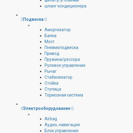
фильтр угольный
шланг кондиционера
Подвеска
Амортизатор
Балка
Мост
Пневмоподвеска
Привод
Пружина/рессора
Рулевое управление
Рычаг
Стабилизатор
Стойка
Ступица
Тормозная система
Электрооборудование
Airbag
Аудио, навигация
Блок управления