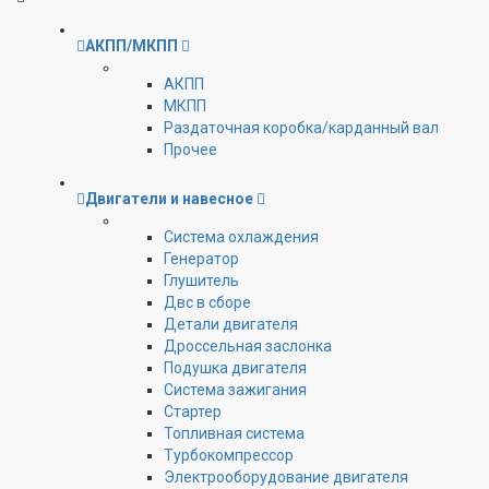
АКПП/МКПП
АКПП
МКПП
Раздаточная коробка/карданный вал
Прочее
Двигатели и навесное
Cистема охлаждения
Генератор
Глушитель
Двс в сборе
Детали двигателя
Дроссельная заслонка
Подушка двигателя
Система зажигания
Стартер
Топливная система
Турбокомпрессор
Электрооборудование двигателя