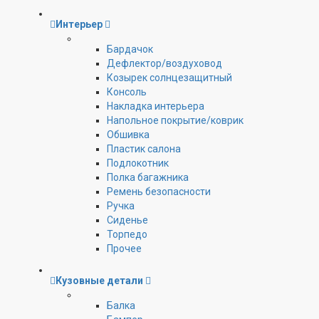
Интерьер
Бардачок
Дефлектор/воздуховод
Козырек солнцезащитный
Консоль
Накладка интерьера
Напольное покрытие/коврик
Обшивка
Пластик салона
Подлокотник
Полка багажника
Ремень безопасности
Ручка
Сиденье
Торпедо
Прочее
Кузовные детали
Балка