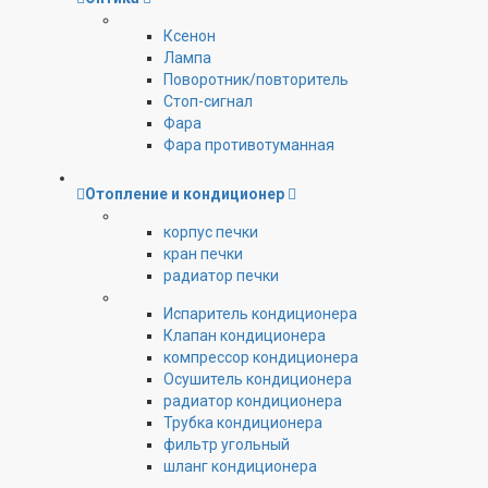
Ксенон
Лампа
Поворотник/повторитель
Стоп-сигнал
Фара
Фара противотуманная
Отопление и кондиционер
корпус печки
кран печки
радиатор печки
Испаритель кондиционера
Клапан кондиционера
компрессор кондиционера
Осушитель кондиционера
радиатор кондиционера
Трубка кондиционера
фильтр угольный
шланг кондиционера