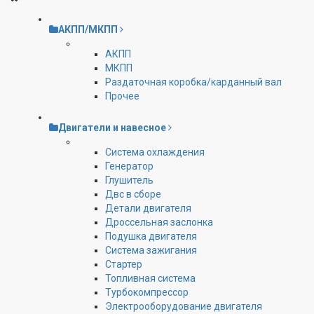
АКПП/МКПП
АКПП
МКПП
Раздаточная коробка/карданный вал
Прочее
Двигатели и навесное
Cистема охлаждения
Генератор
Глушитель
Двс в сборе
Детали двигателя
Дроссельная заслонка
Подушка двигателя
Система зажигания
Стартер
Топливная система
Турбокомпрессор
Электрооборудование двигателя