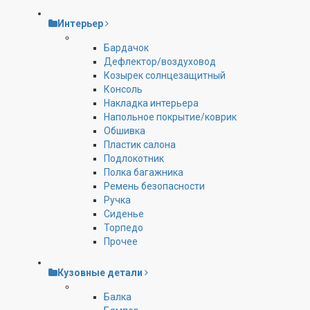
Интерьер
Бардачок
Дефлектор/воздуховод
Козырек солнцезащитный
Консоль
Накладка интерьера
Напольное покрытие/коврик
Обшивка
Пластик салона
Подлокотник
Полка багажника
Ремень безопасности
Ручка
Сиденье
Торпедо
Прочее
Кузовные детали
Балка