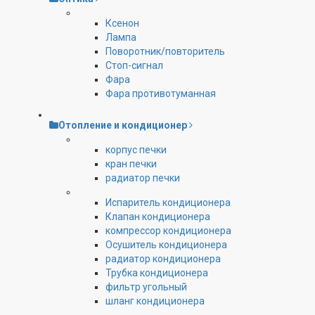
Ксенон
Лампа
Поворотник/повторитель
Стоп-сигнал
Фара
Фара противотуманная
Отопление и кондиционер
корпус печки
кран печки
радиатор печки
Испаритель кондиционера
Клапан кондиционера
компрессор кондиционера
Осушитель кондиционера
радиатор кондиционера
Трубка кондиционера
фильтр угольный
шланг кондиционера