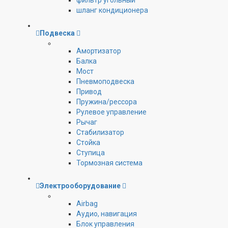
фильтр угольный
шланг кондиционера
Подвеска
Амортизатор
Балка
Мост
Пневмоподвеска
Привод
Пружина/рессора
Рулевое управление
Рычаг
Стабилизатор
Стойка
Ступица
Тормозная система
Электрооборудование
Airbag
Аудио, навигация
Блок управления