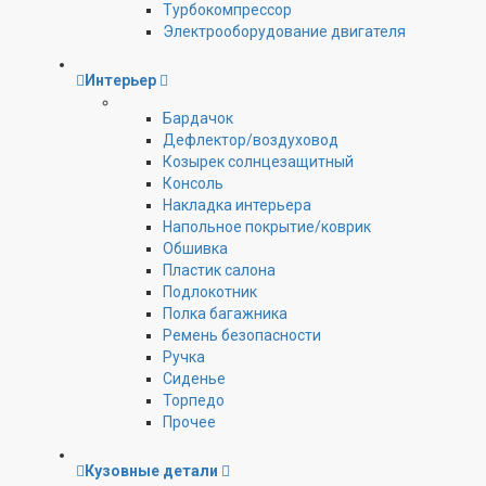
Турбокомпрессор
Электрооборудование двигателя
Интерьер
Бардачок
Дефлектор/воздуховод
Козырек солнцезащитный
Консоль
Накладка интерьера
Напольное покрытие/коврик
Обшивка
Пластик салона
Подлокотник
Полка багажника
Ремень безопасности
Ручка
Сиденье
Торпедо
Прочее
Кузовные детали