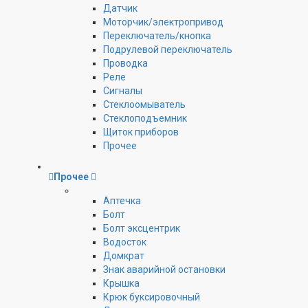
Датчик
Моторчик/электропривод
Переключатель/кнопка
Подрулевой переключатель
Проводка
Реле
Сигналы
Стеклоомыватель
Стеклоподъемник
Щиток приборов
Прочее
Прочее
Аптечка
Болт
Болт эксцентрик
Водосток
Домкрат
Знак аварийной остановки
Крышка
Крюк буксировочный