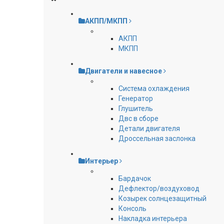
АКПП/МКПП
АКПП
МКПП
Двигатели и навесное
Cистема охлаждения
Генератор
Глушитель
Двс в сборе
Детали двигателя
Дроссельная заслонка
Интерьер
Бардачок
Дефлектор/воздуховод
Козырек солнцезащитный
Консоль
Накладка интерьера