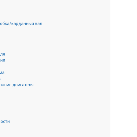
робка/карданный вал
еля
ния
ма
р
вание двигателя
а
ности