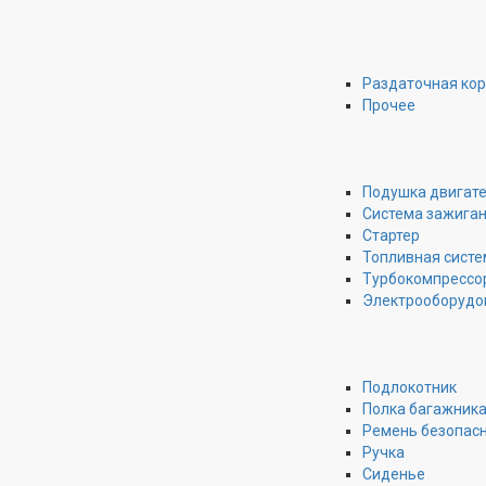
Раздаточная ко
Прочее
Подушка двигат
Система зажига
Стартер
Топливная систе
Турбокомпрессо
Электрооборудо
Подлокотник
Полка багажник
Ремень безопас
Ручка
Сиденье