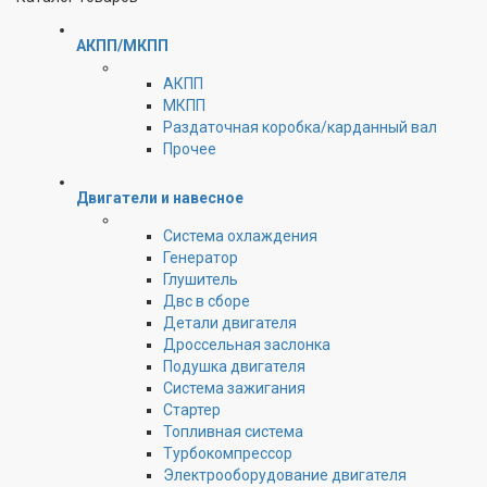
АКПП/МКПП
АКПП
МКПП
Раздаточная коробка/карданный вал
Прочее
Двигатели и навесное
Cистема охлаждения
Генератор
Глушитель
Двс в сборе
Детали двигателя
Дроссельная заслонка
Подушка двигателя
Система зажигания
Стартер
Топливная система
Турбокомпрессор
Электрооборудование двигателя