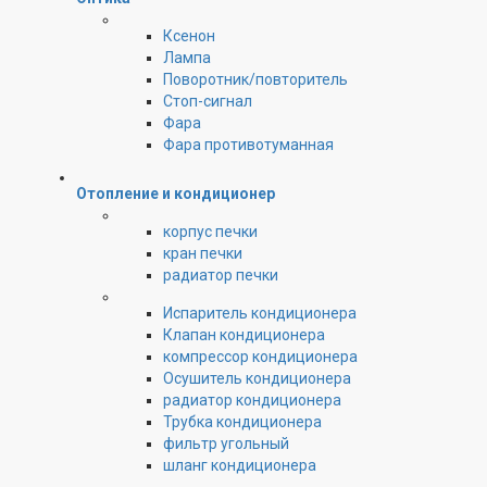
Ксенон
Лампа
Поворотник/повторитель
Стоп-сигнал
Фара
Фара противотуманная
Отопление и кондиционер
корпус печки
кран печки
радиатор печки
Испаритель кондиционера
Клапан кондиционера
компрессор кондиционера
Осушитель кондиционера
радиатор кондиционера
Трубка кондиционера
фильтр угольный
шланг кондиционера