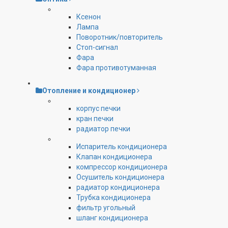
Ксенон
Лампа
Поворотник/повторитель
Стоп-сигнал
Фара
Фара противотуманная
Отопление и кондиционер
корпус печки
кран печки
радиатор печки
Испаритель кондиционера
Клапан кондиционера
компрессор кондиционера
Осушитель кондиционера
радиатор кондиционера
Трубка кондиционера
фильтр угольный
шланг кондиционера