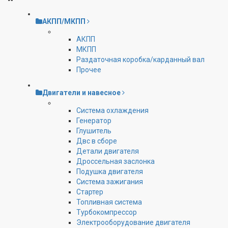
АКПП/МКПП
АКПП
МКПП
Раздаточная коробка/карданный вал
Прочее
Двигатели и навесное
Cистема охлаждения
Генератор
Глушитель
Двс в сборе
Детали двигателя
Дроссельная заслонка
Подушка двигателя
Система зажигания
Стартер
Топливная система
Турбокомпрессор
Электрооборудование двигателя