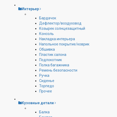
Интерьер
Бардачок
Дефлектор/воздуховод
Козырек солнцезащитный
Консоль
Накладка интерьера
Напольное покрытие/коврик
Обшивка
Пластик салона
Подлокотник
Полка багажника
Ремень безопасности
Ручка
Сиденье
Торпедо
Прочее
Кузовные детали
Балка