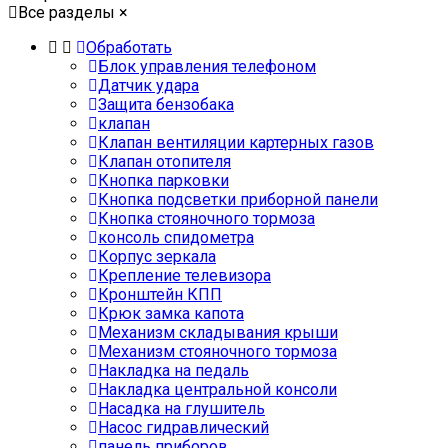
Все разделы
×
Обработать
Блок управления телефоном
Датчик удара
Защита бензобака
клапан
Клапан вентиляции картерных газов
Клапан отопителя
Кнопка парковки
Кнопка подсветки приборной панели
Кнопка стояночного тормоза
консоль спидометра
Корпус зеркала
Крепление телевизора
Кронштейн КПП
Крюк замка капота
Механизм складывания крыши
Механизм стояночного тормоза
Накладка на педаль
Накладка центральной консоли
Насадка на глушитель
Насос гидравлический
панель приборов