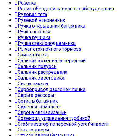
Розетка
Ролик обводной навесного оборудования
Рулевая тяга
Рулевой наконечник
Ручка открывания багажника
Ручка потолка
Ручка ручника
Ручка стеклоподъемника
Рычаг стояночного тормоза
Сайлентблок
Сальник коленвала передний
Сальник полуоси
Сальник распредвала
Сальник хвостовика
Свеча накала
Сервопривод заслонок печки
Серьга рессоры
Сетка в багажник
Сиденья комплект
Сирена сигнализации
Соленоид управления турбиной
Стабилизатор поперечной устойчивости
Стекло двери
Стекло двери багажника