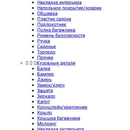
Накладка интерьера
Напольное покрытие/коврик
Обшивка
Пластик салона
Подлокотник
Полка багажника
Ремень безопасности
Ручка
Сиденье
Торпедо
Прочее
Кузовные детали
Балка
Бампер
Дверь
Замок/ключ
Защита
Зеркало
Капот
Кронштейн/крепление
Крыло
Крышка багажника
Молдинг
Накладка экстерьера