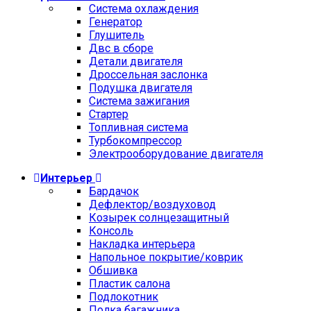
Cистема охлаждения
Генератор
Глушитель
Двс в сборе
Детали двигателя
Дроссельная заслонка
Подушка двигателя
Система зажигания
Стартер
Топливная система
Турбокомпрессор
Электрооборудование двигателя
Интерьер
Бардачок
Дефлектор/воздуховод
Козырек солнцезащитный
Консоль
Накладка интерьера
Напольное покрытие/коврик
Обшивка
Пластик салона
Подлокотник
Полка багажника