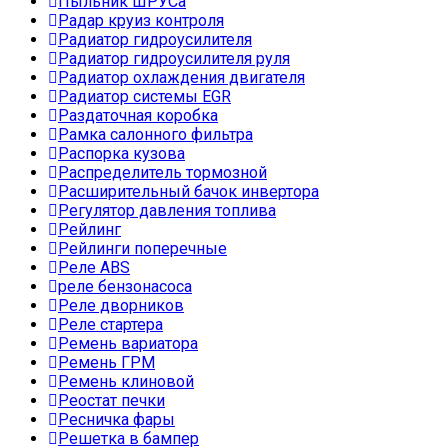
Пыльник ШРУСа
Радар круиз контроля
Радиатор гидроусилителя
Радиатор гидроусилителя руля
Радиатор охлаждения двигателя
Радиатор системы EGR
Раздаточная коробка
Рамка салонного фильтра
Распорка кузова
Распределитель тормозной
Расширительный бачок инвертора
Регулятор давления топлива
Рейлинг
Рейлинги поперечные
Реле ABS
реле бензонасоса
Реле дворников
Реле стартера
Ремень вариатора
Ремень ГРМ
Ремень клиновой
Реостат печки
Ресничка фары
Решетка в бампер