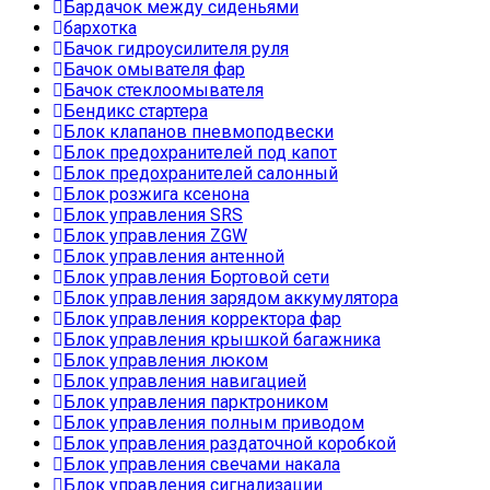
Бардачок между сиденьями
бархотка
Бачок гидроусилителя руля
Бачок омывателя фар
Бачок стеклоомывателя
Бендикс стартера
Блок клапанов пневмоподвески
Блок предохранителей под капот
Блок предохранителей салонный
Блок розжига ксенона
Блок управления SRS
Блок управления ZGW
Блок управления антенной
Блок управления Бортовой сети
Блок управления зарядом аккумулятора
Блок управления корректора фар
Блок управления крышкой багажника
Блок управления люком
Блок управления навигацией
Блок управления парктроником
Блок управления полным приводом
Блок управления раздаточной коробкой
Блок управления свечами накала
Блок управления сигнализации