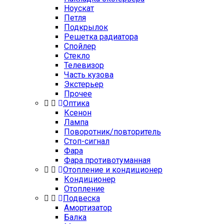
Ноускат
Петля
Подкрылок
Решетка радиатора
Спойлер
Стекло
Телевизор
Часть кузова
Экстерьер
Прочее
Оптика
Ксенон
Лампа
Поворотник/повторитель
Стоп-сигнал
Фара
Фара противотуманная
Отопление и кондиционер
Кондиционер
Отопление
Подвеска
Амортизатор
Балка