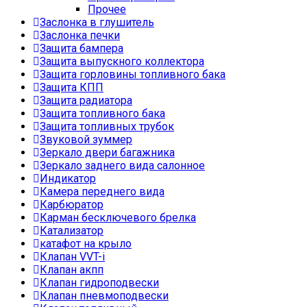
Прочее
Заслонка в глушитель
Заслонка печки
Защита бампера
Защита выпускного коллектора
Защита горловины топливного бака
Защита КПП
Защита радиатора
Защита топливного бака
Защита топливных трубок
Звуковой зуммер
Зеркало двери багажника
Зеркало заднего вида салонное
Индикатор
Камера переднего вида
Карбюратор
Карман бесключевого брелка
Катализатор
катафот на крыло
Клапан VVT-i
Клапан акпп
Клапан гидроподвески
Клапан пневмоподвески