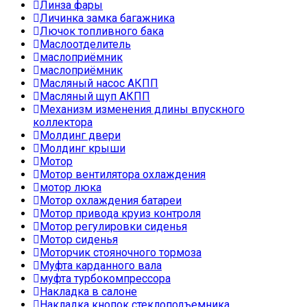
Линза фары
Личинка замка багажника
Лючок топливного бака
Маслоотделитель
маслоприёмник
маслоприёмник
Масляный насос АКПП
Масляный щуп АКПП
Механизм изменения длины впускного
коллектора
Молдинг двери
Молдинг крыши
Мотор
Мотор вентилятора охлаждения
мотор люка
Мотор охлаждения батареи
Мотор привода круиз контроля
Мотор регулировки сиденья
Мотор сиденья
Моторчик стояночного тормоза
Муфта карданного вала
муфта турбокомпрессора
Накладка в салоне
Накладка кнопок стеклоподъемника