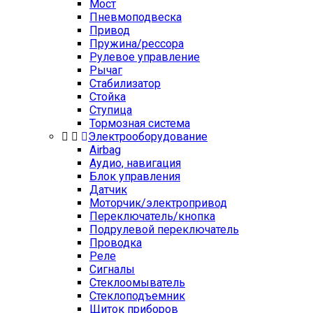
Мост
Пневмоподвеска
Привод
Пружина/рессора
Рулевое управление
Рычаг
Стабилизатор
Стойка
Ступица
Тормозная система
Электрооборудование
Airbag
Аудио, навигация
Блок управления
Датчик
Моторчик/электропривод
Переключатель/кнопка
Подрулевой переключатель
Проводка
Реле
Сигналы
Стеклоомыватель
Стеклоподъемник
Щиток приборов