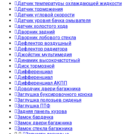
Датчик температуры охлаждающей жидкости
Датчик торможения
Датчик угловой скорости
Датчик уровня бачка омывателя
датчик холостого хода
Дворник задний
Дворник лобового стекла
Дефлектор воздушный
Дефлектор радиатора
Джойстик мультимедия
Динамик высокочастотный
Диск тормозной
Дифференциал
Дифференциал
Дифференциал АКПП
Доводчик двери багажника
Заглушка буксировочного крюка
Заглушка полозьев сиденья
Заглушка ПТФ
Задняя панель кузова
Замок бардачка
Замок двери багажника
Замок стекла багажника