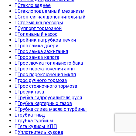
Стекло заднее
Стеклоподъемный механизм
Стоп-сигнал дополнительный
Стремянка рессоры
Суппорт тормозной
Топливный насос
Тройник патрубков печки
Трос замка двери
Трос замка зажигания
Трос замка капота
Трос лючка топливного бака
Трос переключения акпп
Трос переключения мкпп
трос ручного тормоза
Трос стояночного тормоза
Тросик газа
Трубка гидроусилителя руля
Трубка картерных газов
Трубка слива масла с турбины
трубка тнвд
трубка турбины
Тяга кулисы КПП
Уплотнитель кузова