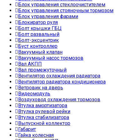
Блок управления стеклоочистителем
Блок управления стояночным тормозом
Блок управления фарами
Блокиратор руля
Болт крышки ГБЦ
Болт развальный
Болт-эксцентрик
Буст контроллер
Вакуумный клапан
Вакуумный насос тормозов
Вал АКПП
Вал промежуточный
Вентилятор охлаждения радиатора
Вентилятор радиатора кондиционера
Ветровик на дверь
Видеомодуль
Воздуховод охлаждения тормозов
Втулка амортизатора
Втулка рулевой рейки
Втулка стабилизатора
Выпускной коллектор
Габарит
Гайка колесная