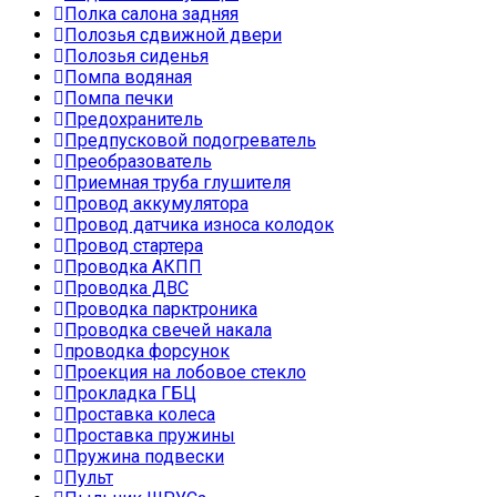
Полка салона задняя
Полозья сдвижной двери
Полозья сиденья
Помпа водяная
Помпа печки
Предохранитель
Предпусковой подогреватель
Преобразователь
Приемная труба глушителя
Провод аккумулятора
Провод датчика износа колодок
Провод стартера
Проводка АКПП
Проводка ДВС
Проводка парктроника
Проводка свечей накала
проводка форсунок
Проекция на лобовое стекло
Прокладка ГБЦ
Проставка колеса
Проставка пружины
Пружина подвески
Пульт