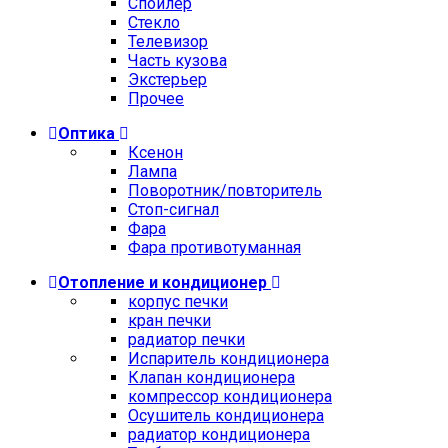
Спойлер
Стекло
Телевизор
Часть кузова
Экстерьер
Прочее
Оптика
Ксенон
Лампа
Поворотник/повторитель
Стоп-сигнал
Фара
Фара противотуманная
Отопление и кондиционер
корпус печки
кран печки
радиатор печки
Испаритель кондиционера
Клапан кондиционера
компрессор кондиционера
Осушитель кондиционера
радиатор кондиционера