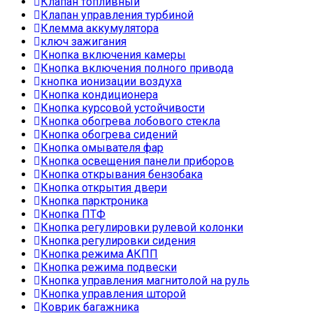
Клапан топливный
Клапан управления турбиной
Клемма аккумулятора
ключ зажигания
Кнопка включения камеры
Кнопка включения полного привода
кнопка ионизации воздуха
Кнопка кондиционера
Кнопка курсовой устойчивости
Кнопка обогрева лобового стекла
Кнопка обогрева сидений
Кнопка омывателя фар
Кнопка освещения панели приборов
Кнопка открывания бензобака
Кнопка открытия двери
Кнопка парктроника
Кнопка ПТФ
Кнопка регулировки рулевой колонки
Кнопка регулировки сидения
Кнопка режима АКПП
Кнопка режима подвески
Кнопка управления магнитолой на руль
Кнопка управления шторой
Коврик багажника