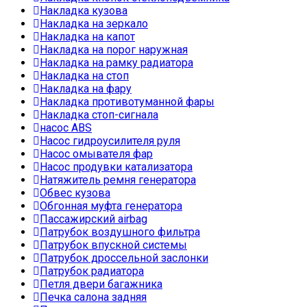
Накладка кузова
Накладка на зеркало
Накладка на капот
Накладка на порог наружная
Накладка на рамку радиатора
Накладка на стоп
Накладка на фару
Накладка противотуманной фары
Накладка стоп-сигнала
насос ABS
Насос гидроусилителя руля
Насос омывателя фар
Насос продувки катализатора
Натяжитель ремня генератора
Обвес кузова
Обгонная муфта генератора
Пассажирский airbag
Патрубок воздушного фильтра
Патрубок впускной системы
Патрубок дроссельной заслонки
Патрубок радиатора
Петля двери багажника
Печка салона задняя