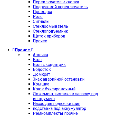
Переключатель/кнопка
Подрулевой переключатель
Проводка
Реле
Сигналы
Стеклоомыватель
Стеклоподъемник
Щиток приборов
Прочее
Прочее
Аптечка
Болт
Болт эксцентрик
Водосток
Домкрат
Знак аварийной остановки
Крышка
Крюк буксировочный
Ложемент, вставка в запаску под
инструмент
Насос для подкачки шин
подставка под аккумулятор
Ремкомплекты прочие