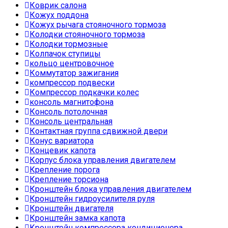
Коврик салона
Кожух поддона
Кожух рычага стояночного тормоза
Колодки стояночного тормоза
Колодки тормозные
Колпачок ступицы
кольцо центровочное
Коммутатор зажигания
компрессор подвески
Компрессор подкачки колес
консоль магнитофона
Консоль потолочная
Консоль центральная
Контактная группа сдвижной двери
Конус вариатора
Концевик капота
Корпус блока управления двигателем
Крепление порога
Крепление торсиона
Кронштейн блока управления двигателем
Кронштейн гидроусилителя руля
Кронштейн двигателя
Кронштейн замка капота
Кронштейн компрессора кондиционера