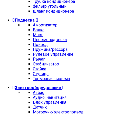
Трубка кондиционера
фильтр угольный
шланг кондиционера
Подвеска
Амортизатор
Балка
Мост
Пневмоподвеска
Привод
Пружина/рессора
Рулевое управление
Рычаг
Стабилизатор
Стойка
Ступица
Тормозная система
Электрооборудование
Airbag
Аудио, навигация
Блок управления
Датчик
Моторчик/электропривод