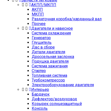
Запчасти легковые
АКПП/МКПП
АКПП
МКПП
Раздаточная коробка/карданный вал
Прочее
Двигатели и навесное
Cистема охлаждения
Генератор
Глушитель
Двс в сборе
Детали двигателя
Дроссельная заслонка
Подушка двигателя
Система зажигания
Стартер
Топливная система
Турбокомпрессор
Электрооборудование двигателя
Интерьер
Бардачок
Дефлектор/воздуховод
Козырек солнцезащитный
Консоль