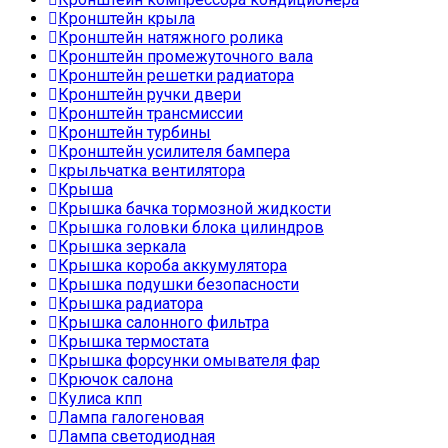
Кронштейн крыла
Кронштейн натяжного ролика
Кронштейн промежуточного вала
Кронштейн решетки радиатора
Кронштейн ручки двери
Кронштейн трансмиссии
Кронштейн турбины
Кронштейн усилителя бампера
крыльчатка вентилятора
Крыша
Крышка бачка тормозной жидкости
Крышка головки блока цилиндров
Крышка зеркала
Крышка короба аккумулятора
Крышка подушки безопасности
Крышка радиатора
Крышка салонного фильтра
Крышка термостата
Крышка форсунки омывателя фар
Крючок салона
Кулиса кпп
Лампа галогеновая
Лампа светодиодная