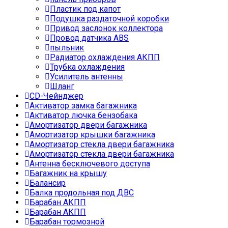
Пластик под капот
Подушка раздаточной коробки
Привод заслонок коллектора
Провод датчика ABS
пыльник
Радиатор охлаждения АКПП
Трубка охлаждения
Усилитель антенны
Шланг
CD-Чейнджер
Активатор замка багажника
Активатор лючка бензобака
Амортизатор двери багажника
Амортизатор крышки багажника
Амортизатор стекла двери багажника
Амортизатор стекла двери багажника
Антенна бесключевого доступа
Багажник на крышу
Балансир
Балка продольная под ДВС
Барабан АКПП
Барабан АКПП
Барабан тормозной