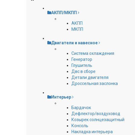
АКПП/МКПП
АКПП
МКПП
Двигатели и навесное
Cистема охлаждения
Генератор
Глушитель
Двс в сборе
Детали двигателя
Дроссельная заслонка
Интерьер
Бардачок
Дефлектор/воздуховод
Козырек солнцезащитный
Консоль
Накладка интерьера