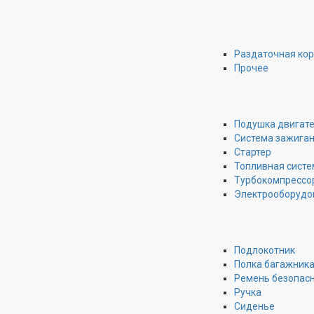
Раздаточная ко
Прочее
Подушка двигат
Система зажига
Стартер
Топливная систе
Турбокомпрессо
Электрооборудо
Подлокотник
Полка багажник
Ремень безопас
Ручка
Сиденье