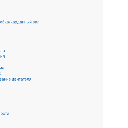
робка/карданный вал
еля
ния
ма
р
вание двигателя
а
ности