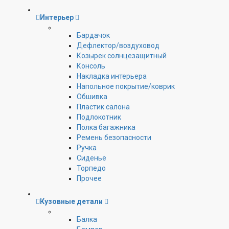
Интерьер
Бардачок
Дефлектор/воздуховод
Козырек солнцезащитный
Консоль
Накладка интерьера
Напольное покрытие/коврик
Обшивка
Пластик салона
Подлокотник
Полка багажника
Ремень безопасности
Ручка
Сиденье
Торпедо
Прочее
Кузовные детали
Балка