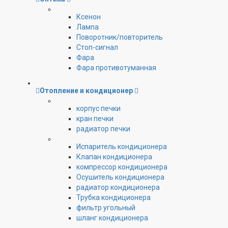
Ксенон
Лампа
Поворотник/повторитель
Стоп-сигнал
Фара
Фара противотуманная
Отопление и кондиционер
корпус печки
кран печки
радиатор печки
Испаритель кондиционера
Клапан кондиционера
компрессор кондиционера
Осушитель кондиционера
радиатор кондиционера
Трубка кондиционера
фильтр угольный
шланг кондиционера