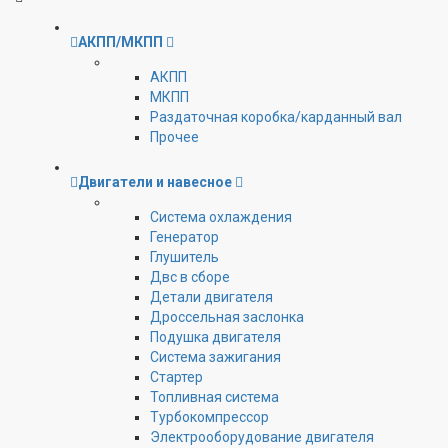
АКПП/МКПП
АКПП
МКПП
Раздаточная коробка/карданный вал
Прочее
Двигатели и навесное
Cистема охлаждения
Генератор
Глушитель
Двс в сборе
Детали двигателя
Дроссельная заслонка
Подушка двигателя
Система зажигания
Стартер
Топливная система
Турбокомпрессор
Электрооборудование двигателя