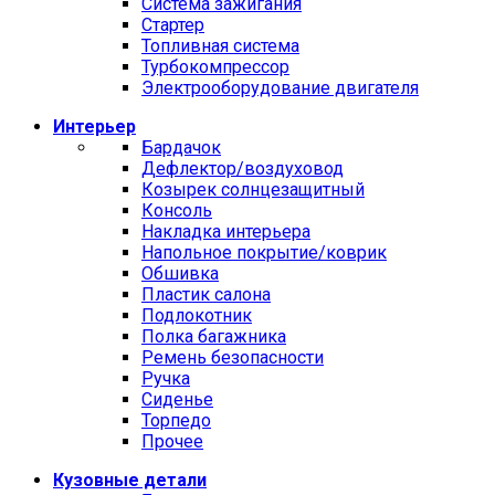
Система зажигания
Стартер
Топливная система
Турбокомпрессор
Электрооборудование двигателя
Интерьер
Бардачок
Дефлектор/воздуховод
Козырек солнцезащитный
Консоль
Накладка интерьера
Напольное покрытие/коврик
Обшивка
Пластик салона
Подлокотник
Полка багажника
Ремень безопасности
Ручка
Сиденье
Торпедо
Прочее
Кузовные детали