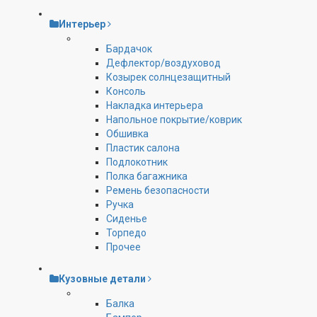
Интерьер
Бардачок
Дефлектор/воздуховод
Козырек солнцезащитный
Консоль
Накладка интерьера
Напольное покрытие/коврик
Обшивка
Пластик салона
Подлокотник
Полка багажника
Ремень безопасности
Ручка
Сиденье
Торпедо
Прочее
Кузовные детали
Балка