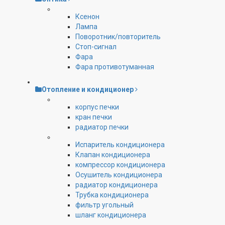
Ксенон
Лампа
Поворотник/повторитель
Стоп-сигнал
Фара
Фара противотуманная
Отопление и кондиционер
корпус печки
кран печки
радиатор печки
Испаритель кондиционера
Клапан кондиционера
компрессор кондиционера
Осушитель кондиционера
радиатор кондиционера
Трубка кондиционера
фильтр угольный
шланг кондиционера