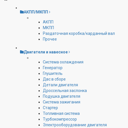
АКПП/МКПП
АКПП
МКПП
Раздаточная коробка/карданный вал
Прочее
Двигатели и навесное
Cистема охлаждения
Генератор
Глушитель
Двс в сборе
Детали двигателя
Дроссельная заслонка
Подушка двигателя
Система зажигания
Стартер
Топливная система
Турбокомпрессор
Электрооборудование двигателя