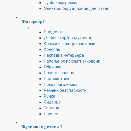
Турбокомпрессор
Электрооборудование двигателя
Интерьер
Бардачок
Дефлектор/воздуховод
Козырек солнцезащитный
Консоль
Накладка интерьера
Напольное покрытие/коврик
Обшивка
Пластик салона
Подлокотник
Полка багажника
Ремень безопасности
Ручка
Сиденье
Торпедо
Прочее
Кузовные детали