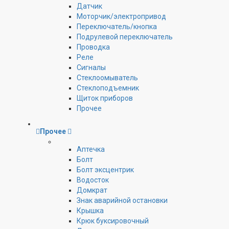
Датчик
Моторчик/электропривод
Переключатель/кнопка
Подрулевой переключатель
Проводка
Реле
Сигналы
Стеклоомыватель
Стеклоподъемник
Щиток приборов
Прочее
Прочее
Аптечка
Болт
Болт эксцентрик
Водосток
Домкрат
Знак аварийной остановки
Крышка
Крюк буксировочный