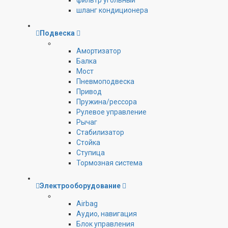
фильтр угольный
шланг кондиционера
Подвеска
Амортизатор
Балка
Мост
Пневмоподвеска
Привод
Пружина/рессора
Рулевое управление
Рычаг
Стабилизатор
Стойка
Ступица
Тормозная система
Электрооборудование
Airbag
Аудио, навигация
Блок управления