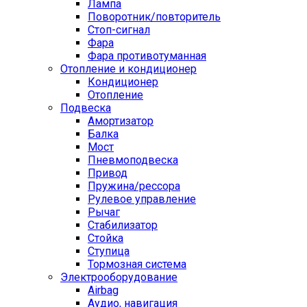
Лампа
Поворотник/повторитель
Стоп-сигнал
Фара
Фара противотуманная
Отопление и кондиционер
Кондиционер
Отопление
Подвеска
Амортизатор
Балка
Мост
Пневмоподвеска
Привод
Пружина/рессора
Рулевое управление
Рычаг
Стабилизатор
Стойка
Ступица
Тормозная система
Электрооборудование
Airbag
Аудио, навигация