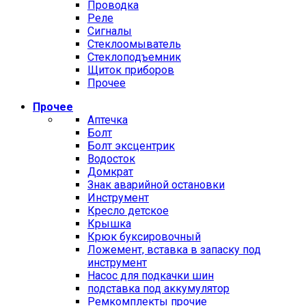
Проводка
Реле
Сигналы
Стеклоомыватель
Стеклоподъемник
Щиток приборов
Прочее
Прочее
Аптечка
Болт
Болт эксцентрик
Водосток
Домкрат
Знак аварийной остановки
Инструмент
Кресло детское
Крышка
Крюк буксировочный
Ложемент, вставка в запаску под
инструмент
Насос для подкачки шин
подставка под аккумулятор
Ремкомплекты прочие