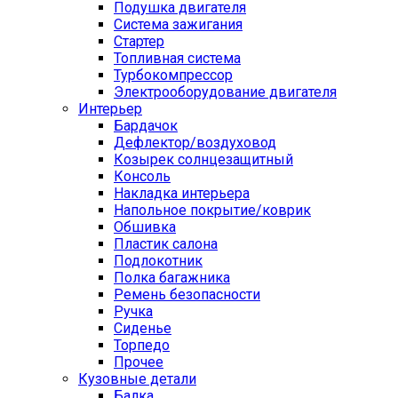
Подушка двигателя
Система зажигания
Стартер
Топливная система
Турбокомпрессор
Электрооборудование двигателя
Интерьер
Бардачок
Дефлектор/воздуховод
Козырек солнцезащитный
Консоль
Накладка интерьера
Напольное покрытие/коврик
Обшивка
Пластик салона
Подлокотник
Полка багажника
Ремень безопасности
Ручка
Сиденье
Торпедо
Прочее
Кузовные детали
Балка