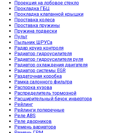
Проекция на лобовое стекло
Прокладка ГБЦ
Прокладка клапанной крышки
Проставка колеса
Проставка пружины
Пружина подвески
Пульт
Пыльник ШРУСа
Радар круиз контроля
Радиатор гидроусилителя
Радиатор гидроусилителя руля
Радиатор охлаждения двигателя
Радиатор системы EGR
Раздаточная коробка
Рамка салонного фильтра
Распорка кузова
Распределитель тормозной
Расширительный бачок инвертора
Рейлинг
Рейлинги поперечные
Реле ABS
Реле дворников
Ремень вариатора
Ремень ГРМ