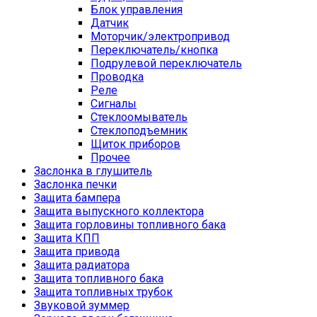
Блок управления
Датчик
Моторчик/электропривод
Переключатель/кнопка
Подрулевой переключатель
Проводка
Реле
Сигналы
Стеклоомыватель
Стеклоподъемник
Щиток приборов
Прочее
Заслонка в глушитель
Заслонка печки
Защита бампера
Защита выпускного коллектора
Защита горловины топливного бака
Защита КПП
Защита привода
Защита радиатора
Защита топливного бака
Защита топливных трубок
Звуковой зуммер