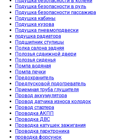
Подушка безопасности в колени
Подушка безопасности в руль
Подушка безопасности пассажира
Подушка кабины
Подушка кузова
Подушка пневмоподвески
подушка радиатора
Подшипник ступицы
Полка салона задняя
Полозья сдвижной двери
Полозья сиденья
Помпа водяная
Помпа печки
Предохранитель
Предпусковой подогреватель
Приемная труба глушителя
Провод аккумулятора
Провод датчика износа колодок
Провод стартера
Проводка АКПП
Проводка ДВС
Проводка катушек зажигания
Проводка парктроника
проводка форсунок