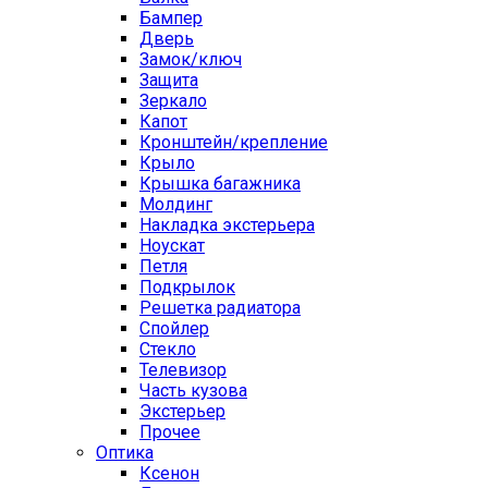
Бампер
Дверь
Замок/ключ
Защита
Зеркало
Капот
Кронштейн/крепление
Крыло
Крышка багажника
Молдинг
Накладка экстерьера
Ноускат
Петля
Подкрылок
Решетка радиатора
Спойлер
Стекло
Телевизор
Часть кузова
Экстерьер
Прочее
Оптика
Ксенон