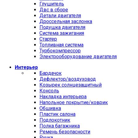
Глушитель
Двс в сборе
Детали двигателя
Дроссельная заслонка
Подушка двигателя
Система зажигания
Стартер
Топливная система
Турбокомпрессор
Электрооборудование двигателя
Интерьер
Бардачок
Дефлектор/воздуховод
Козырек солнцезащитный
Консоль
Накладка интерьера
Напольное покрытие/коврик
Обшивка
Пластик салона
Подлокотник
Полка багажника
Ремень безопасности
Ручка