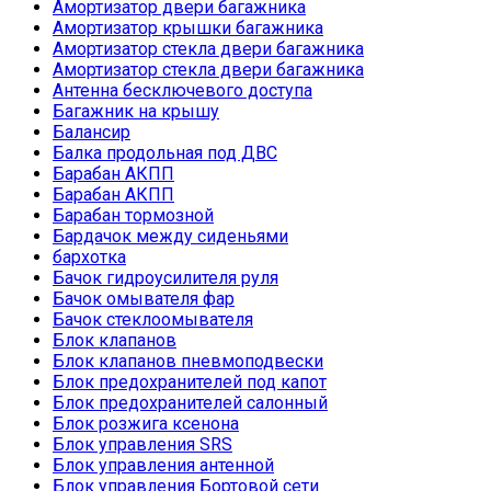
Амортизатор двери багажника
Амортизатор крышки багажника
Амортизатор стекла двери багажника
Амортизатор стекла двери багажника
Антенна бесключевого доступа
Багажник на крышу
Балансир
Балка продольная под ДВС
Барабан АКПП
Барабан АКПП
Барабан тормозной
Бардачок между сиденьями
бархотка
Бачок гидроусилителя руля
Бачок омывателя фар
Бачок стеклоомывателя
Блок клапанов
Блок клапанов пневмоподвески
Блок предохранителей под капот
Блок предохранителей салонный
Блок розжига ксенона
Блок управления SRS
Блок управления антенной
Блок управления Бортовой сети