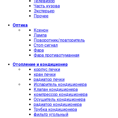
Телевизор
Часть кузова
Экстерьер
Прочее
Оптика
Ксенон
Лампа
Поворотник/повторитель
Стоп-сигнал
Фара
Фара противотуманная
Отопление и кондиционер
корпус печки
кран печки
радиатор печки
Испаритель кондиционера
Клапан кондиционера
компрессор кондиционера
Осушитель кондиционера
радиатор кондиционера
Трубка кондиционера
фильтр угольный