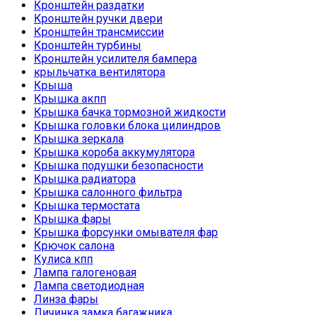
Кронштейн раздатки
Кронштейн ручки двери
Кронштейн трансмиссии
Кронштейн турбины
Кронштейн усилителя бампера
крыльчатка вентилятора
Крыша
Крышка акпп
Крышка бачка тормозной жидкости
Крышка головки блока цилиндров
Крышка зеркала
Крышка короба аккумулятора
Крышка подушки безопасности
Крышка радиатора
Крышка салонного фильтра
Крышка термостата
Крышка фары
Крышка форсунки омывателя фар
Крючок салона
Кулиса кпп
Лампа галогеновая
Лампа светодиодная
Линза фары
Личинка замка багажника