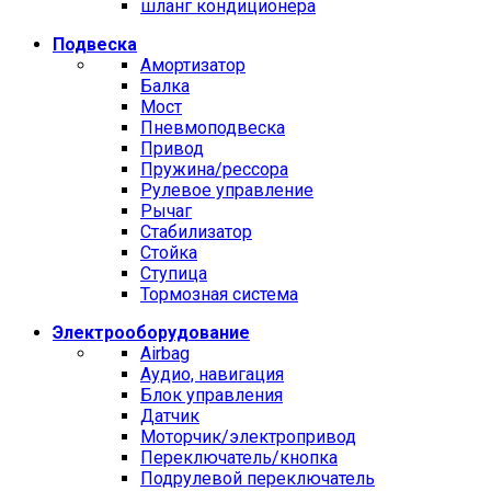
шланг кондиционера
Подвеска
Амортизатор
Балка
Мост
Пневмоподвеска
Привод
Пружина/рессора
Рулевое управление
Рычаг
Стабилизатор
Стойка
Ступица
Тормозная система
Электрооборудование
Airbag
Аудио, навигация
Блок управления
Датчик
Моторчик/электропривод
Переключатель/кнопка
Подрулевой переключатель