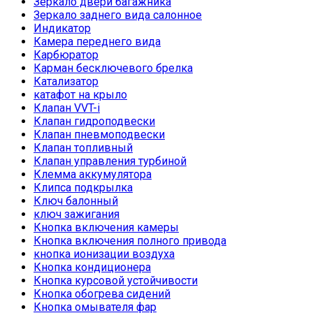
Зеркало двери багажника
Зеркало заднего вида салонное
Индикатор
Камера переднего вида
Карбюратор
Карман бесключевого брелка
Катализатор
катафот на крыло
Клапан VVT-i
Клапан гидроподвески
Клапан пневмоподвески
Клапан топливный
Клапан управления турбиной
Клемма аккумулятора
Клипса подкрылка
Ключ балонный
ключ зажигания
Кнопка включения камеры
Кнопка включения полного привода
кнопка ионизации воздуха
Кнопка кондиционера
Кнопка курсовой устойчивости
Кнопка обогрева сидений
Кнопка омывателя фар