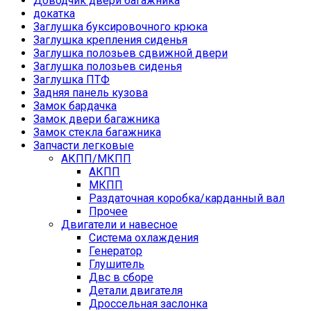
Доводчик двери багажника
докатка
Заглушка буксировочного крюка
Заглушка крепления сиденья
Заглушка полозьев сдвижной двери
Заглушка полозьев сиденья
Заглушка ПТФ
Задняя панель кузова
Замок бардачка
Замок двери багажника
Замок стекла багажника
Запчасти легковые
АКПП/МКПП
АКПП
МКПП
Раздаточная коробка/карданный вал
Прочее
Двигатели и навесное
Cистема охлаждения
Генератор
Глушитель
Двс в сборе
Детали двигателя
Дроссельная заслонка