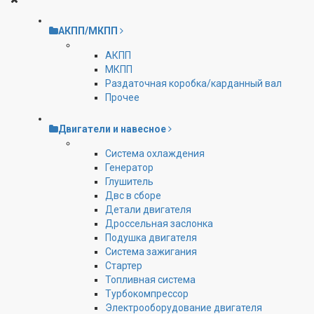
АКПП/МКПП
АКПП
МКПП
Раздаточная коробка/карданный вал
Прочее
Двигатели и навесное
Cистема охлаждения
Генератор
Глушитель
Двс в сборе
Детали двигателя
Дроссельная заслонка
Подушка двигателя
Система зажигания
Стартер
Топливная система
Турбокомпрессор
Электрооборудование двигателя