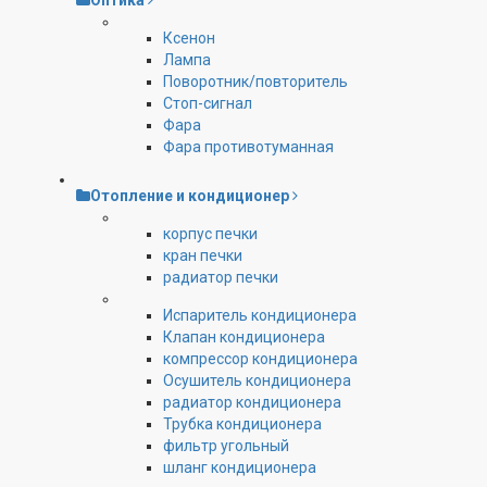
Оптика
Ксенон
Лампа
Поворотник/повторитель
Стоп-сигнал
Фара
Фара противотуманная
Отопление и кондиционер
корпус печки
кран печки
радиатор печки
Испаритель кондиционера
Клапан кондиционера
компрессор кондиционера
Осушитель кондиционера
радиатор кондиционера
Трубка кондиционера
фильтр угольный
шланг кондиционера