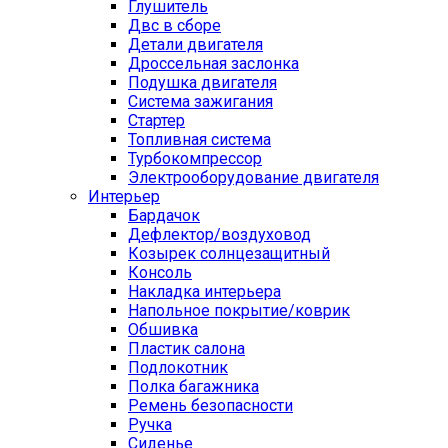
Глушитель
Двс в сборе
Детали двигателя
Дроссельная заслонка
Подушка двигателя
Система зажигания
Стартер
Топливная система
Турбокомпрессор
Электрооборудование двигателя
Интерьер
Бардачок
Дефлектор/воздуховод
Козырек солнцезащитный
Консоль
Накладка интерьера
Напольное покрытие/коврик
Обшивка
Пластик салона
Подлокотник
Полка багажника
Ремень безопасности
Ручка
Сиденье