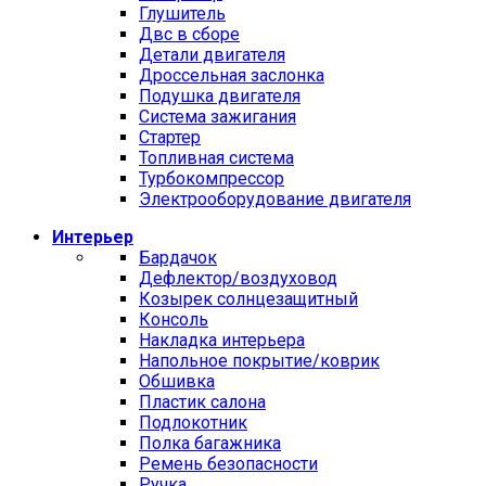
Глушитель
Двс в сборе
Детали двигателя
Дроссельная заслонка
Подушка двигателя
Система зажигания
Стартер
Топливная система
Турбокомпрессор
Электрооборудование двигателя
Интерьер
Бардачок
Дефлектор/воздуховод
Козырек солнцезащитный
Консоль
Накладка интерьера
Напольное покрытие/коврик
Обшивка
Пластик салона
Подлокотник
Полка багажника
Ремень безопасности
Ручка