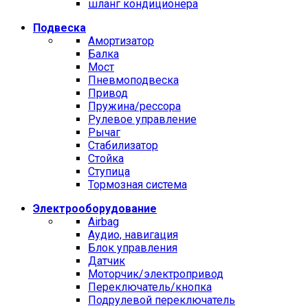
шланг кондиционера
Подвеска
Амортизатор
Балка
Мост
Пневмоподвеска
Привод
Пружина/рессора
Рулевое управление
Рычаг
Стабилизатор
Стойка
Ступица
Тормозная система
Электрооборудование
Airbag
Аудио, навигация
Блок управления
Датчик
Моторчик/электропривод
Переключатель/кнопка
Подрулевой переключатель