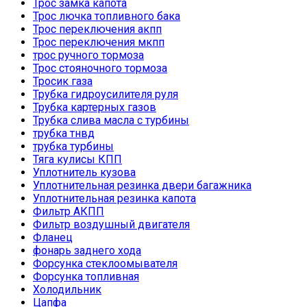
Трос замка капота
Трос лючка топливного бака
Трос переключения акпп
Трос переключения мкпп
трос ручного тормоза
Трос стояночного тормоза
Тросик газа
Трубка гидроусилителя руля
Трубка картерных газов
Трубка слива масла с турбины
трубка тнвд
трубка турбины
Тяга кулисы КПП
Уплотнитель кузова
Уплотнительная резинка двери багажника
Уплотнительная резинка капота
Фильтр АКПП
Фильтр воздушный двигателя
Фланец
фонарь заднего хода
Форсунка стеклоомывателя
Форсунка топливная
Холодильник
Цапфа