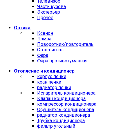
Телевизор
Часть кузова
Экстерьер
Прочее
Оптика
Ксенон
Лампа
Поворотник/повторитель
Стоп-сигнал
Фара
Фара противотуманная
Отопление и кондиционер
корпус печки
кран печки
радиатор печки
Испаритель кондиционера
Клапан кондиционера
компрессор кондиционера
Осушитель кондиционера
радиатор кондиционера
Трубка кондиционера
фильтр угольный