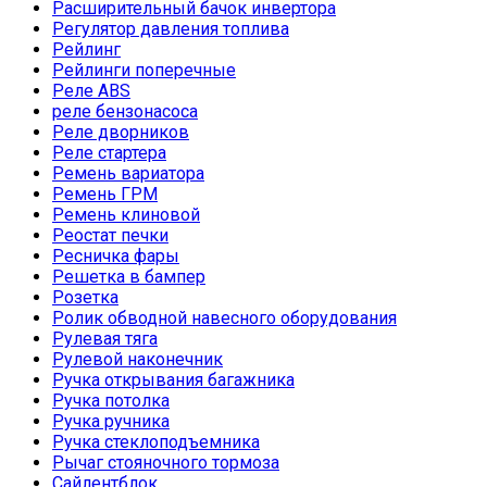
Расширительный бачок инвертора
Регулятор давления топлива
Рейлинг
Рейлинги поперечные
Реле ABS
реле бензонасоса
Реле дворников
Реле стартера
Ремень вариатора
Ремень ГРМ
Ремень клиновой
Реостат печки
Ресничка фары
Решетка в бампер
Розетка
Ролик обводной навесного оборудования
Рулевая тяга
Рулевой наконечник
Ручка открывания багажника
Ручка потолка
Ручка ручника
Ручка стеклоподъемника
Рычаг стояночного тормоза
Сайлентблок