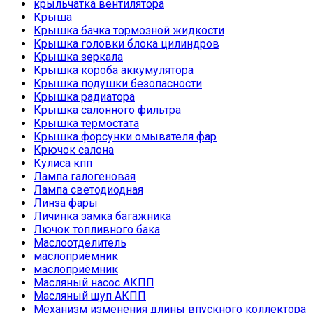
крыльчатка вентилятора
Крыша
Крышка бачка тормозной жидкости
Крышка головки блока цилиндров
Крышка зеркала
Крышка короба аккумулятора
Крышка подушки безопасности
Крышка радиатора
Крышка салонного фильтра
Крышка термостата
Крышка форсунки омывателя фар
Крючок салона
Кулиса кпп
Лампа галогеновая
Лампа светодиодная
Линза фары
Личинка замка багажника
Лючок топливного бака
Маслоотделитель
маслоприёмник
маслоприёмник
Масляный насос АКПП
Масляный щуп АКПП
Механизм изменения длины впускного коллектора