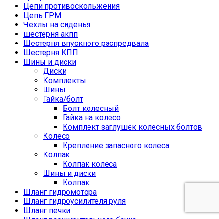
Цепи противоскольжения
Цепь ГРМ
Чехлы на сиденья
шестерня акпп
Шестерня впускного распредвала
Шестерня КПП
Шины и диски
Диски
Комплекты
Шины
Гайка/болт
Болт колесный
Гайка на колесо
Комплект заглушек колесных болтов
Колесо
Крепление запасного колеса
Колпак
Колпак колеса
Шины и диски
Колпак
Шланг гидромотора
Шланг гидроусилителя руля
Шланг печки