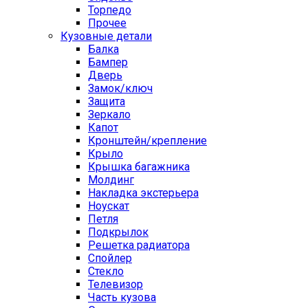
Торпедо
Прочее
Кузовные детали
Балка
Бампер
Дверь
Замок/ключ
Защита
Зеркало
Капот
Кронштейн/крепление
Крыло
Крышка багажника
Молдинг
Накладка экстерьера
Ноускат
Петля
Подкрылок
Решетка радиатора
Спойлер
Стекло
Телевизор
Часть кузова