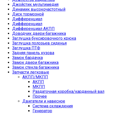
Джойстик мультимедия
Динамик высокочастотный
Диск тормозной
Дифференциал
Дифференциал
Дифференциал АКПП
Доводчик двери багажника
Заглушка буксировочного крюка
Заглушка полозьев сиденья
Заглушка ПТФ
Задняя панель кузова
Замок бардачка
Замок двери багажника
Замок стекла багажника
Запчасти легковые
АКПП/МКПП
АКПП
МКПП
Раздаточная коробка/карданный вал
Прочее
Двигатели и навесное
Cистема охлаждения
Генератор