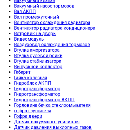
Вакуумный клапан
Вакуумный насос тормозов
Вал АКПП
Вал промежуточный
Вентилятор охлаждения радиатора
Вентилятор радиатора кондиционера
Ветровик на дверь
Видеомодуль
Воздуховод охлаждения тормозов
Втулка амортизатора
Втулка рулевой рейки
Втулка стабилизатора
Выпускной коллектор
Габарит
Гайка колесная
Гидроблок АКПП
Гидротрансформатор
Гидротрансформатор
Гидротрансформатор АКПП
Горловина бачка стеклоомывателя
гофра глушителя
Гофра двери
Датчик вакуумного усилителя
Датчик давления выхлопных газов