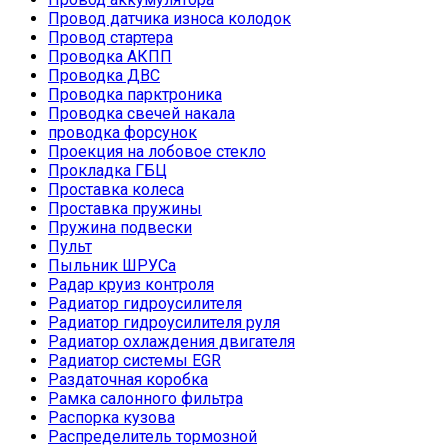
Провод датчика износа колодок
Провод стартера
Проводка АКПП
Проводка ДВС
Проводка парктроника
Проводка свечей накала
проводка форсунок
Проекция на лобовое стекло
Прокладка ГБЦ
Проставка колеса
Проставка пружины
Пружина подвески
Пульт
Пыльник ШРУСа
Радар круиз контроля
Радиатор гидроусилителя
Радиатор гидроусилителя руля
Радиатор охлаждения двигателя
Радиатор системы EGR
Раздаточная коробка
Рамка салонного фильтра
Распорка кузова
Распределитель тормозной