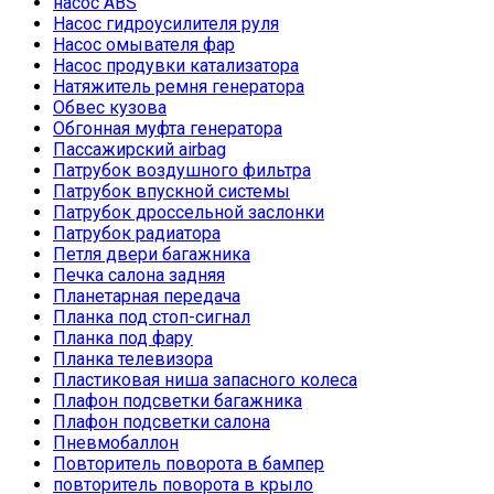
насос ABS
Насос гидроусилителя руля
Насос омывателя фар
Насос продувки катализатора
Натяжитель ремня генератора
Обвес кузова
Обгонная муфта генератора
Пассажирский airbag
Патрубок воздушного фильтра
Патрубок впускной системы
Патрубок дроссельной заслонки
Патрубок радиатора
Петля двери багажника
Печка салона задняя
Планетарная передача
Планка под стоп-сигнал
Планка под фару
Планка телевизора
Пластиковая ниша запасного колеса
Плафон подсветки багажника
Плафон подсветки салона
Пневмобаллон
Повторитель поворота в бампер
повторитель поворота в крыло