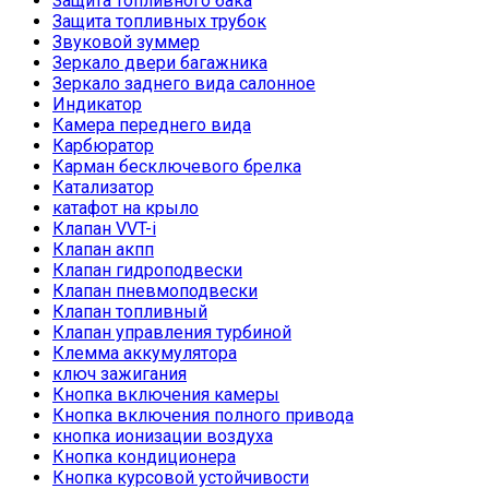
Защита топливного бака
Защита топливных трубок
Звуковой зуммер
Зеркало двери багажника
Зеркало заднего вида салонное
Индикатор
Камера переднего вида
Карбюратор
Карман бесключевого брелка
Катализатор
катафот на крыло
Клапан VVT-i
Клапан акпп
Клапан гидроподвески
Клапан пневмоподвески
Клапан топливный
Клапан управления турбиной
Клемма аккумулятора
ключ зажигания
Кнопка включения камеры
Кнопка включения полного привода
кнопка ионизации воздуха
Кнопка кондиционера
Кнопка курсовой устойчивости