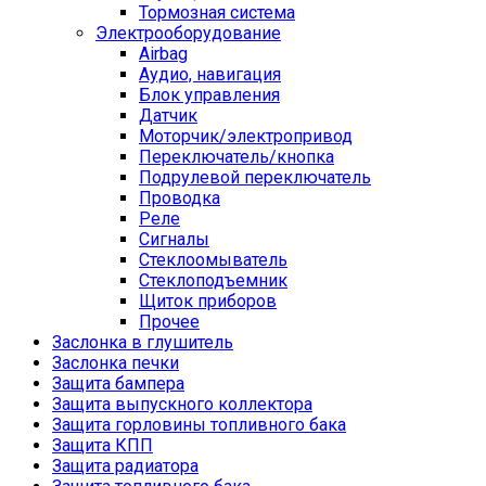
Тормозная система
Электрооборудование
Airbag
Аудио, навигация
Блок управления
Датчик
Моторчик/электропривод
Переключатель/кнопка
Подрулевой переключатель
Проводка
Реле
Сигналы
Стеклоомыватель
Стеклоподъемник
Щиток приборов
Прочее
Заслонка в глушитель
Заслонка печки
Защита бампера
Защита выпускного коллектора
Защита горловины топливного бака
Защита КПП
Защита радиатора