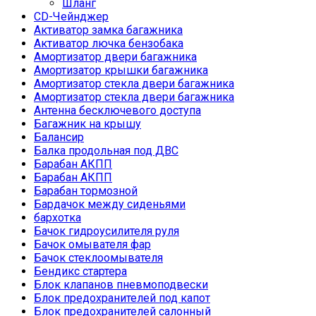
Шланг
CD-Чейнджер
Активатор замка багажника
Активатор лючка бензобака
Амортизатор двери багажника
Амортизатор крышки багажника
Амортизатор стекла двери багажника
Амортизатор стекла двери багажника
Антенна бесключевого доступа
Багажник на крышу
Балансир
Балка продольная под ДВС
Барабан АКПП
Барабан АКПП
Барабан тормозной
Бардачок между сиденьями
бархотка
Бачок гидроусилителя руля
Бачок омывателя фар
Бачок стеклоомывателя
Бендикс стартера
Блок клапанов пневмоподвески
Блок предохранителей под капот
Блок предохранителей салонный