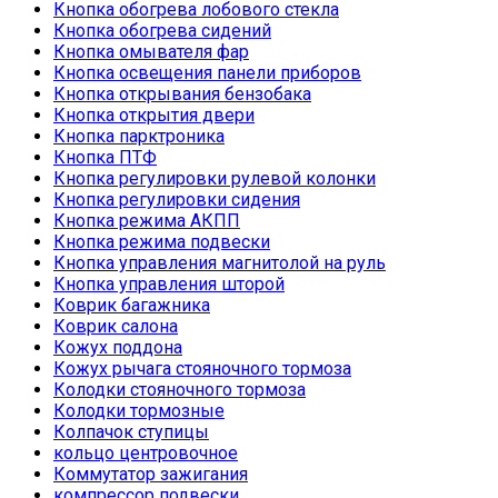
Кнопка обогрева лобового стекла
Кнопка обогрева сидений
Кнопка омывателя фар
Кнопка освещения панели приборов
Кнопка открывания бензобака
Кнопка открытия двери
Кнопка парктроника
Кнопка ПТФ
Кнопка регулировки рулевой колонки
Кнопка регулировки сидения
Кнопка режима АКПП
Кнопка режима подвески
Кнопка управления магнитолой на руль
Кнопка управления шторой
Коврик багажника
Коврик салона
Кожух поддона
Кожух рычага стояночного тормоза
Колодки стояночного тормоза
Колодки тормозные
Колпачок ступицы
кольцо центровочное
Коммутатор зажигания
компрессор подвески