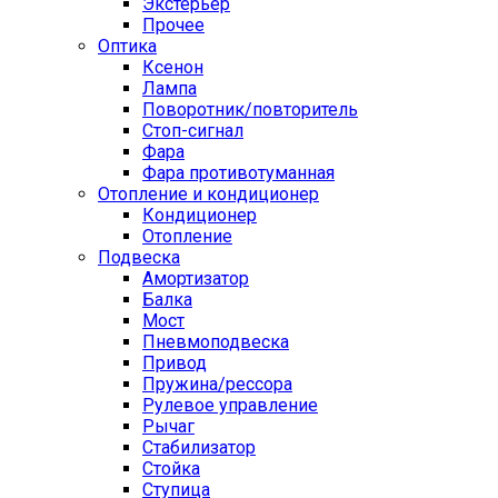
Экстерьер
Прочее
Оптика
Ксенон
Лампа
Поворотник/повторитель
Стоп-сигнал
Фара
Фара противотуманная
Отопление и кондиционер
Кондиционер
Отопление
Подвеска
Амортизатор
Балка
Мост
Пневмоподвеска
Привод
Пружина/рессора
Рулевое управление
Рычаг
Стабилизатор
Стойка
Ступица