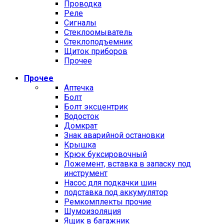
Проводка
Реле
Сигналы
Стеклоомыватель
Стеклоподъемник
Щиток приборов
Прочее
Прочее
Аптечка
Болт
Болт эксцентрик
Водосток
Домкрат
Знак аварийной остановки
Крышка
Крюк буксировочный
Ложемент, вставка в запаску под
инструмент
Насос для подкачки шин
подставка под аккумулятор
Ремкомплекты прочие
Шумоизоляция
Ящик в багажник