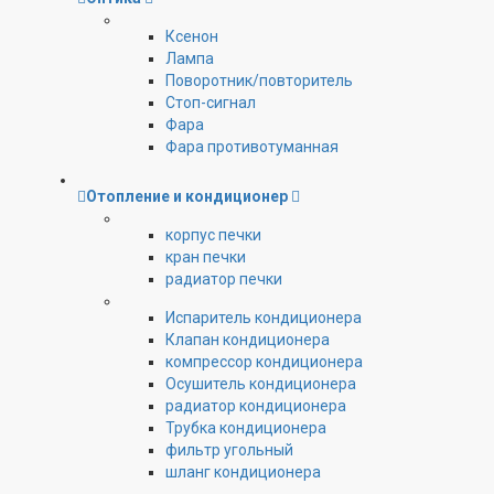
Ксенон
Лампа
Поворотник/повторитель
Стоп-сигнал
Фара
Фара противотуманная
Отопление и кондиционер
корпус печки
кран печки
радиатор печки
Испаритель кондиционера
Клапан кондиционера
компрессор кондиционера
Осушитель кондиционера
радиатор кондиционера
Трубка кондиционера
фильтр угольный
шланг кондиционера