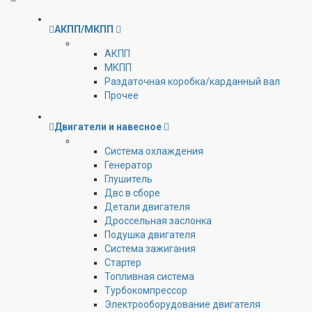
АКПП/МКПП
АКПП
МКПП
Раздаточная коробка/карданный вал
Прочее
Двигатели и навесное
Cистема охлаждения
Генератор
Глушитель
Двс в сборе
Детали двигателя
Дроссельная заслонка
Подушка двигателя
Система зажигания
Стартер
Топливная система
Турбокомпрессор
Электрооборудование двигателя