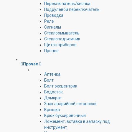
Переключатель/кнопка
Подрулевой переключатель
Проводка
Реле
Сигналы
Стеклоомыватель
Стеклоподъемник
Щиток приборов
Прочее
Прочее
Аптечка
Болт
Болт эксцентрик
Водосток
Домкрат
Знак аварийной остановки
Крышка
Крюк буксировочный
Ложемент, вставка в запаску под
инструмент