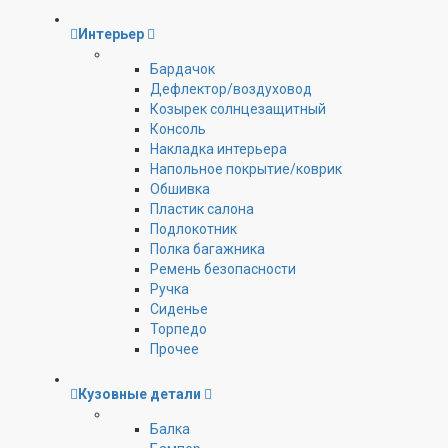
Интерьер
Бардачок
Дефлектор/воздуховод
Козырек солнцезащитный
Консоль
Накладка интерьера
Напольное покрытие/коврик
Обшивка
Пластик салона
Подлокотник
Полка багажника
Ремень безопасности
Ручка
Сиденье
Торпедо
Прочее
Кузовные детали
Балка