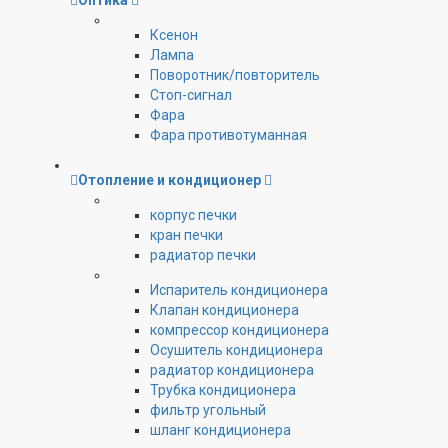
Оптика
Ксенон
Лампа
Поворотник/повторитель
Стоп-сигнал
Фара
Фара противотуманная
Отопление и кондиционер
корпус печки
кран печки
радиатор печки
Испаритель кондиционера
Клапан кондиционера
компрессор кондиционера
Осушитель кондиционера
радиатор кондиционера
Трубка кондиционера
фильтр угольный
шланг кондиционера