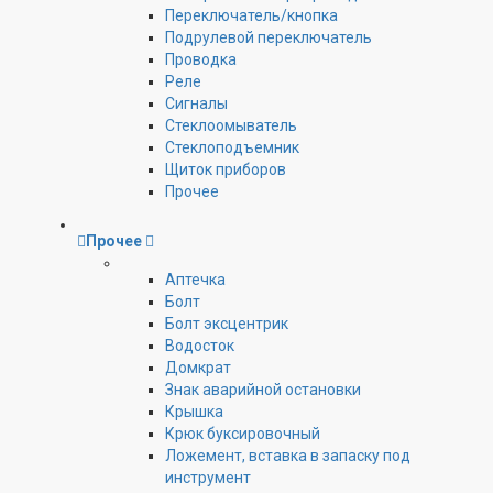
Переключатель/кнопка
Подрулевой переключатель
Проводка
Реле
Сигналы
Стеклоомыватель
Стеклоподъемник
Щиток приборов
Прочее
Прочее
Аптечка
Болт
Болт эксцентрик
Водосток
Домкрат
Знак аварийной остановки
Крышка
Крюк буксировочный
Ложемент, вставка в запаску под
инструмент