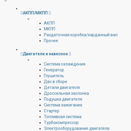
АКПП/МКПП
АКПП
МКПП
Раздаточная коробка/карданный вал
Прочее
Двигатели и навесное
Cистема охлаждения
Генератор
Глушитель
Двс в сборе
Детали двигателя
Дроссельная заслонка
Подушка двигателя
Система зажигания
Стартер
Топливная система
Турбокомпрессор
Электрооборудование двигателя