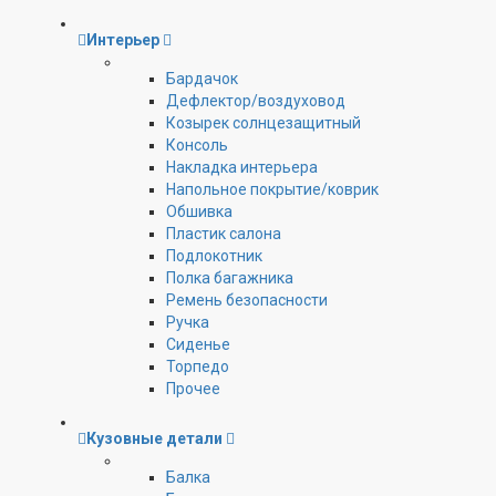
Интерьер
Бардачок
Дефлектор/воздуховод
Козырек солнцезащитный
Консоль
Накладка интерьера
Напольное покрытие/коврик
Обшивка
Пластик салона
Подлокотник
Полка багажника
Ремень безопасности
Ручка
Сиденье
Торпедо
Прочее
Кузовные детали
Балка