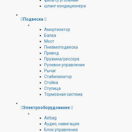
фильтр угольный
шланг кондиционера
Подвеска
Амортизатор
Балка
Мост
Пневмоподвеска
Привод
Пружина/рессора
Рулевое управление
Рычаг
Стабилизатор
Стойка
Ступица
Тормозная система
Электрооборудование
Airbag
Аудио, навигация
Блок управления