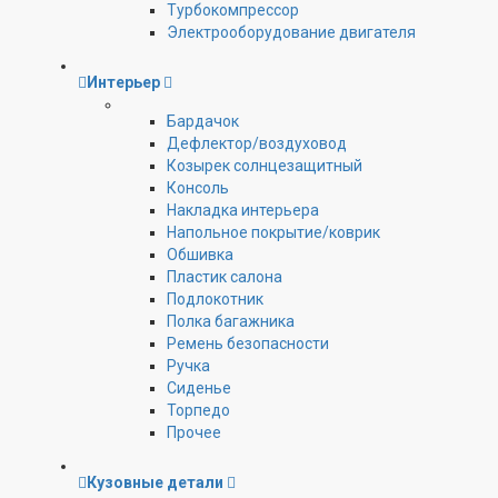
Турбокомпрессор
Электрооборудование двигателя
Интерьер
Бардачок
Дефлектор/воздуховод
Козырек солнцезащитный
Консоль
Накладка интерьера
Напольное покрытие/коврик
Обшивка
Пластик салона
Подлокотник
Полка багажника
Ремень безопасности
Ручка
Сиденье
Торпедо
Прочее
Кузовные детали