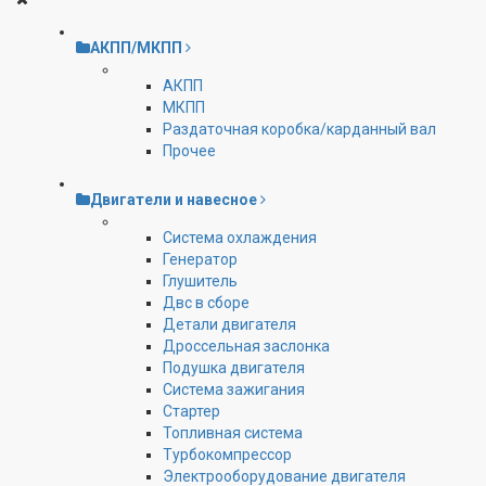
АКПП/МКПП
АКПП
МКПП
Раздаточная коробка/карданный вал
Прочее
Двигатели и навесное
Cистема охлаждения
Генератор
Глушитель
Двс в сборе
Детали двигателя
Дроссельная заслонка
Подушка двигателя
Система зажигания
Стартер
Топливная система
Турбокомпрессор
Электрооборудование двигателя