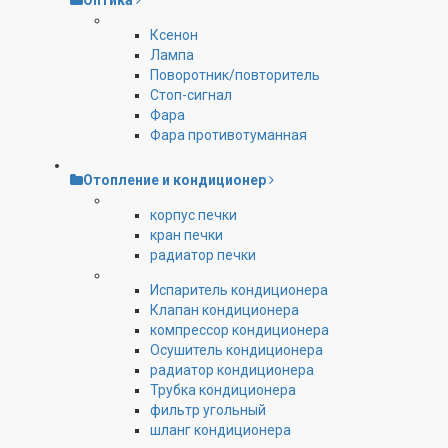
Оптика
Ксенон
Лампа
Поворотник/повторитель
Стоп-сигнал
Фара
Фара противотуманная
Отопление и кондиционер
корпус печки
кран печки
радиатор печки
Испаритель кондиционера
Клапан кондиционера
компрессор кондиционера
Осушитель кондиционера
радиатор кондиционера
Трубка кондиционера
фильтр угольный
шланг кондиционера