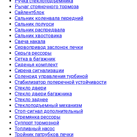
Ручка стеклоподъемника
Рычаг стояночного тормоза
Сайлентблок
Сальник коленвала передний
Сальник полуоси
Сальник распредвала
Сальник хвостовика
Свеча накала
Сервопривод заслонок печки
Серьга рессоры
Сетка в багажник
Сиденья комплект
Сирена сигнализации
Соленоид управления турбиной
Стабилизатор поперечной устойчивости
Стекло двери
Стекло двери багажника
Стекло заднее
Стеклоподъемный механизм
Стоп-сигнал дополнительный
Стремянка рессоры
Суппорт тормозной
Топливный насос
Тройник патрубков печки