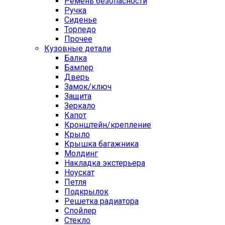
Ремень безопасности
Ручка
Сиденье
Торпедо
Прочее
Кузовные детали
Балка
Бампер
Дверь
Замок/ключ
Защита
Зеркало
Капот
Кронштейн/крепление
Крыло
Крышка багажника
Молдинг
Накладка экстерьера
Ноускат
Петля
Подкрылок
Решетка радиатора
Спойлер
Стекло