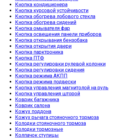
Кнопка кондиционера
Кнопка курсовой устойчивости
Кнопка обогрева лобового стекла
Кнопка обогрева сидений
Кнопка омывателя фар
Кнопка освещения панели приборов
Кнопка открывания бензобака
Кнопка открытия двери
Кнопка парктроника
Кнопка ПТФ
Кнопка регулировки рулевой колонки
Кнопка регулировки сидения
Кнопка режима АКПП
Кнопка режима подвески
Кнопка управления магнитолой на руль
Кнопка управления шторой
Коврик багажника
Коврик салона
Кожух поддона
Кожух рычага стояночного тормоза
Колодки стояночного тормоза
Колодки тормозные
Колпачок ступицы