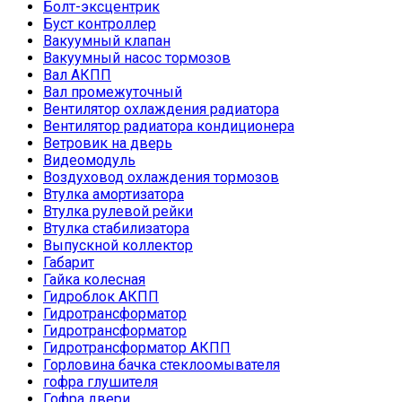
Болт-эксцентрик
Буст контроллер
Вакуумный клапан
Вакуумный насос тормозов
Вал АКПП
Вал промежуточный
Вентилятор охлаждения радиатора
Вентилятор радиатора кондиционера
Ветровик на дверь
Видеомодуль
Воздуховод охлаждения тормозов
Втулка амортизатора
Втулка рулевой рейки
Втулка стабилизатора
Выпускной коллектор
Габарит
Гайка колесная
Гидроблок АКПП
Гидротрансформатор
Гидротрансформатор
Гидротрансформатор АКПП
Горловина бачка стеклоомывателя
гофра глушителя
Гофра двери