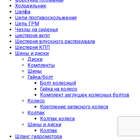
Холодильник
Цапфа
Цепи противоскольжения
Цепь ГРМ
Чехлы на сиденья
шестерня акпп
Шестерня впускного распредвала
Шестерня КПП
Шины и диски
Диски
Комплекты
Шины
Гайка/болт
Болт колесный
Гайка на колесо
Комплект заглушек колесных болтов
Колесо
Крепление запасного колеса
Колпак
Колпак колеса
Шины и диски
Колпак
Шланг гидромотора