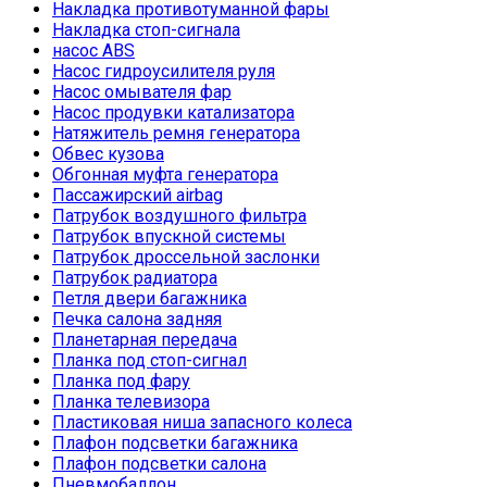
Накладка противотуманной фары
Накладка стоп-сигнала
насос ABS
Насос гидроусилителя руля
Насос омывателя фар
Насос продувки катализатора
Натяжитель ремня генератора
Обвес кузова
Обгонная муфта генератора
Пассажирский airbag
Патрубок воздушного фильтра
Патрубок впускной системы
Патрубок дроссельной заслонки
Патрубок радиатора
Петля двери багажника
Печка салона задняя
Планетарная передача
Планка под стоп-сигнал
Планка под фару
Планка телевизора
Пластиковая ниша запасного колеса
Плафон подсветки багажника
Плафон подсветки салона
Пневмобаллон