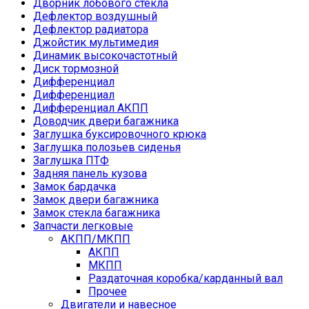
Дворник лобового стекла
Дефлектор воздушный
Дефлектор радиатора
Джойстик мультимедия
Динамик высокочастотный
Диск тормозной
Дифференциал
Дифференциал
Дифференциал АКПП
Доводчик двери багажника
Заглушка буксировочного крюка
Заглушка полозьев сиденья
Заглушка ПТФ
Задняя панель кузова
Замок бардачка
Замок двери багажника
Замок стекла багажника
Запчасти легковые
АКПП/МКПП
АКПП
МКПП
Раздаточная коробка/карданный вал
Прочее
Двигатели и навесное