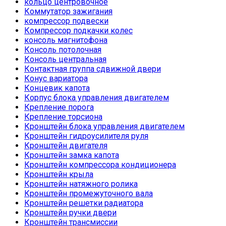
кольцо центровочное
Коммутатор зажигания
компрессор подвески
Компрессор подкачки колес
консоль магнитофона
Консоль потолочная
Консоль центральная
Контактная группа сдвижной двери
Конус вариатора
Концевик капота
Корпус блока управления двигателем
Крепление порога
Крепление торсиона
Кронштейн блока управления двигателем
Кронштейн гидроусилителя руля
Кронштейн двигателя
Кронштейн замка капота
Кронштейн компрессора кондиционера
Кронштейн крыла
Кронштейн натяжного ролика
Кронштейн промежуточного вала
Кронштейн решетки радиатора
Кронштейн ручки двери
Кронштейн трансмиссии