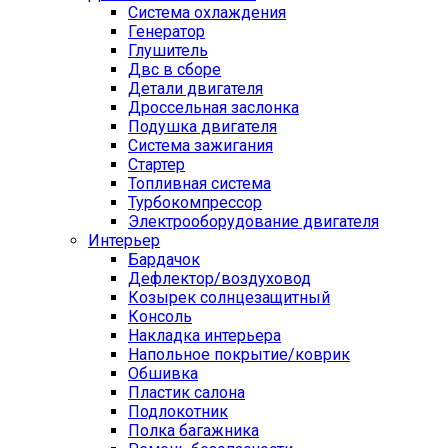
Cистема охлаждения
Генератор
Глушитель
Двс в сборе
Детали двигателя
Дроссельная заслонка
Подушка двигателя
Система зажигания
Стартер
Топливная система
Турбокомпрессор
Электрооборудование двигателя
Интерьер
Бардачок
Дефлектор/воздуховод
Козырек солнцезащитный
Консоль
Накладка интерьера
Напольное покрытие/коврик
Обшивка
Пластик салона
Подлокотник
Полка багажника