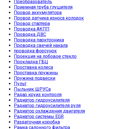
Преобразователь
Приемная труба глушителя
Провод аккумулятора
Провод датчика износа колодок
Провод стартера
Проводка АКПП
Проводка ДВС
Проводка парктроника
Проводка свечей накала
проводка форсунок
Проекция на лобовое стекло
Прокладка ГБЦ
Проставка колеса
Проставка пружины
Пружина подвески
Пульт
Пыльник ШРУСа
Радар круиз контроля
Радиатор гидроусилителя
Радиатор гидроусилителя руля
Радиатор охлаждения двигателя
Радиатор системы EGR
Раздаточная коробка
Рамка салонного фильтра