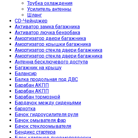
Трубка охлаждения
Усилитель антенны
Шланг
CD-Чейнджер
Активатор замка багажника
Активатор лючка бензобака
Амортизатор двери багажника
Амортизатор крышки багажника
Амортизатор стекла двери багажника
Амортизатор стекла двери багажника
Антенна бесключевого доступа
Багажник на крышу
Балансир
Балка продольная под ДВС
Барабан АКПП
Барабан АКПП
Барабан тормозной
Бардачок между сиденьями
бархотка
Бачок гидроусилителя руля
Бачок омывателя фар
Бачок стеклоомывателя
Бендикс стартера
Блок клапанов пневмоподвески