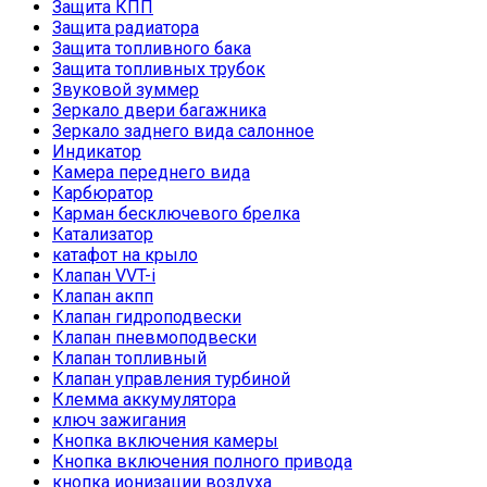
Защита КПП
Защита радиатора
Защита топливного бака
Защита топливных трубок
Звуковой зуммер
Зеркало двери багажника
Зеркало заднего вида салонное
Индикатор
Камера переднего вида
Карбюратор
Карман бесключевого брелка
Катализатор
катафот на крыло
Клапан VVT-i
Клапан акпп
Клапан гидроподвески
Клапан пневмоподвески
Клапан топливный
Клапан управления турбиной
Клемма аккумулятора
ключ зажигания
Кнопка включения камеры
Кнопка включения полного привода
кнопка ионизации воздуха