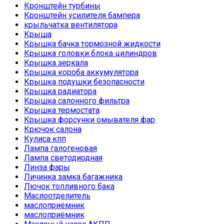
Кронштейн турбины
Кронштейн усилителя бампера
крыльчатка вентилятора
Крыша
Крышка бачка тормозной жидкости
Крышка головки блока цилиндров
Крышка зеркала
Крышка короба аккумулятора
Крышка подушки безопасности
Крышка радиатора
Крышка салонного фильтра
Крышка термостата
Крышка форсунки омывателя фар
Крючок салона
Кулиса кпп
Лампа галогеновая
Лампа светодиодная
Линза фары
Личинка замка багажника
Лючок топливного бака
Маслоотделитель
маслоприёмник
маслоприёмник