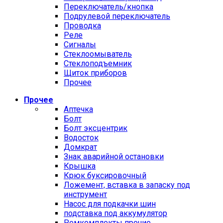
Переключатель/кнопка
Подрулевой переключатель
Проводка
Реле
Сигналы
Стеклоомыватель
Стеклоподъемник
Щиток приборов
Прочее
Прочее
Аптечка
Болт
Болт эксцентрик
Водосток
Домкрат
Знак аварийной остановки
Крышка
Крюк буксировочный
Ложемент, вставка в запаску под
инструмент
Насос для подкачки шин
подставка под аккумулятор
Ремкомплекты прочие