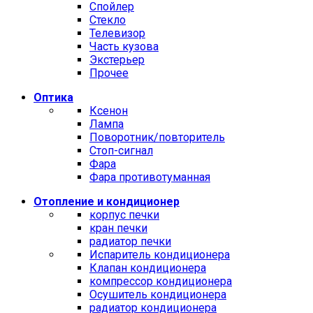
Спойлер
Стекло
Телевизор
Часть кузова
Экстерьер
Прочее
Оптика
Ксенон
Лампа
Поворотник/повторитель
Стоп-сигнал
Фара
Фара противотуманная
Отопление и кондиционер
корпус печки
кран печки
радиатор печки
Испаритель кондиционера
Клапан кондиционера
компрессор кондиционера
Осушитель кондиционера
радиатор кондиционера