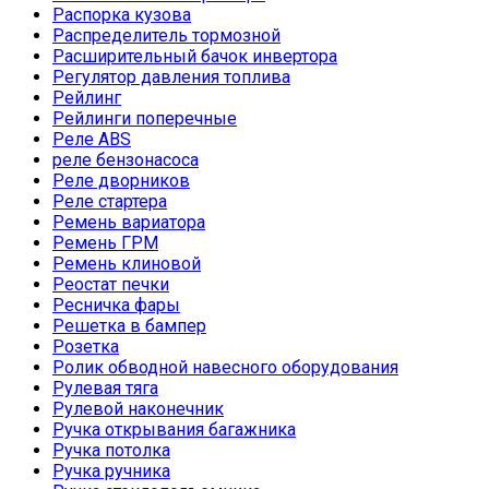
Распорка кузова
Распределитель тормозной
Расширительный бачок инвертора
Регулятор давления топлива
Рейлинг
Рейлинги поперечные
Реле ABS
реле бензонасоса
Реле дворников
Реле стартера
Ремень вариатора
Ремень ГРМ
Ремень клиновой
Реостат печки
Ресничка фары
Решетка в бампер
Розетка
Ролик обводной навесного оборудования
Рулевая тяга
Рулевой наконечник
Ручка открывания багажника
Ручка потолка
Ручка ручника