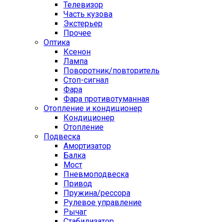
Телевизор
Часть кузова
Экстерьер
Прочее
Оптика
Ксенон
Лампа
Поворотник/повторитель
Стоп-сигнал
Фара
Фара противотуманная
Отопление и кондиционер
Кондиционер
Отопление
Подвеска
Амортизатор
Балка
Мост
Пневмоподвеска
Привод
Пружина/рессора
Рулевое управление
Рычаг
Стабилизатор