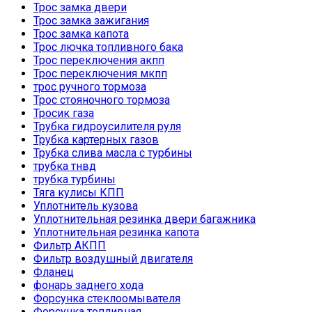
Трос замка двери
Трос замка зажигания
Трос замка капота
Трос лючка топливного бака
Трос переключения акпп
Трос переключения мкпп
трос ручного тормоза
Трос стояночного тормоза
Тросик газа
Трубка гидроусилителя руля
Трубка картерных газов
Трубка слива масла с турбины
трубка тнвд
трубка турбины
Тяга кулисы КПП
Уплотнитель кузова
Уплотнительная резинка двери багажника
Уплотнительная резинка капота
Фильтр АКПП
Фильтр воздушный двигателя
Фланец
фонарь заднего хода
Форсунка стеклоомывателя
Форсунка топливная