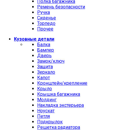
Полка багажника
Ремень безопасности
Ручка
Сиденье
Торпедо
Прочее
Кузовные детали
Балка
Бампер
Дверь
Замок/ключ
Защита
Зеркало
Капот
Кронштейн/крепление
Крыло
Крышка багажника
Молдинг
Накладка экстерьера
Ноускат
Петля
Подкрылок
Решетка радиатора