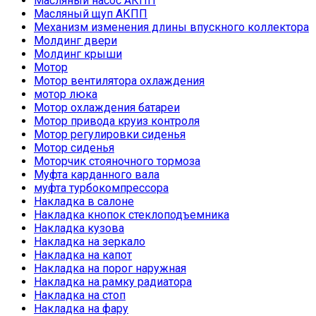
Масляный насос АКПП
Масляный щуп АКПП
Механизм изменения длины впускного коллектора
Молдинг двери
Молдинг крыши
Мотор
Мотор вентилятора охлаждения
мотор люка
Мотор охлаждения батареи
Мотор привода круиз контроля
Мотор регулировки сиденья
Мотор сиденья
Моторчик стояночного тормоза
Муфта карданного вала
муфта турбокомпрессора
Накладка в салоне
Накладка кнопок стеклоподъемника
Накладка кузова
Накладка на зеркало
Накладка на капот
Накладка на порог наружная
Накладка на рамку радиатора
Накладка на стоп
Накладка на фару