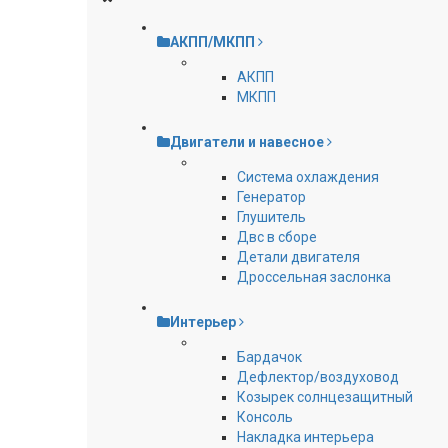
АКПП/МКПП
АКПП
МКПП
Двигатели и навесное
Cистема охлаждения
Генератор
Глушитель
Двс в сборе
Детали двигателя
Дроссельная заслонка
Интерьер
Бардачок
Дефлектор/воздуховод
Козырек солнцезащитный
Консоль
Накладка интерьера