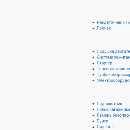
Раздаточная ко
Прочее
Подушка двигат
Система зажига
Стартер
Топливная систе
Турбокомпрессо
Электрооборудо
Подлокотник
Полка багажник
Ремень безопас
Ручка
Сиденье