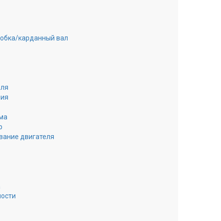
робка/карданный вал
еля
ния
ма
р
вание двигателя
а
ности