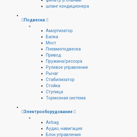
фильтр угольный
шланг кондиционера
Подвеска
Амортизатор
Балка
Мост
Пневмоподвеска
Привод
Пружина/рессора
Рулевое управление
Рычаг
Стабилизатор
Стойка
Ступица
Тормозная система
Электрооборудование
Airbag
Аудио, навигация
Блок управления