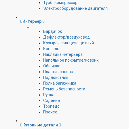
Турбокомпрессор
Электрооборудование двигателя
Интерьер
Бардачок
Дефлектор/воздуховод
Козырек солнцезащитный
Консоль
Накладка интерьера
Напольное покрытие/коврик
Обшивка
Пластик салона
Подлокотник
Полка багажника
Ремень безопасности
Ручка
Сиденье
Торпедо
Прочее
Кузовные детали