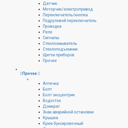
Датчик
Моторчик/электропривод
Переключатель/кнопка
Подрулевой переключатель
Проводка
Реле
Сигналы
Стеклоомыватель
Стеклоподъемник
Щиток приборов
Прочее
Прочее
Аптечка
Болт
Болт эксцентрик
Водосток
Домкрат
Знак аварийной остановки
Крышка
Крюк буксировочный