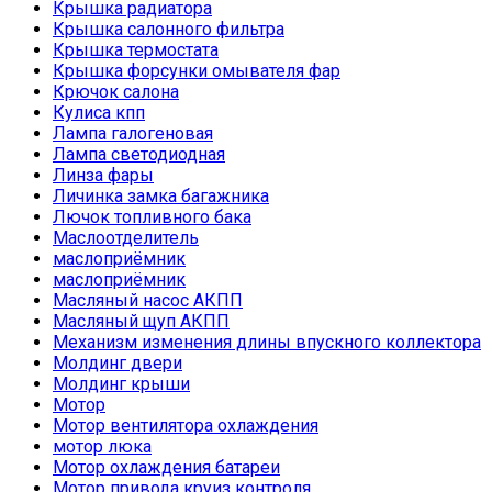
Крышка радиатора
Крышка салонного фильтра
Крышка термостата
Крышка форсунки омывателя фар
Крючок салона
Кулиса кпп
Лампа галогеновая
Лампа светодиодная
Линза фары
Личинка замка багажника
Лючок топливного бака
Маслоотделитель
маслоприёмник
маслоприёмник
Масляный насос АКПП
Масляный щуп АКПП
Механизм изменения длины впускного коллектора
Молдинг двери
Молдинг крыши
Мотор
Мотор вентилятора охлаждения
мотор люка
Мотор охлаждения батареи
Мотор привода круиз контроля