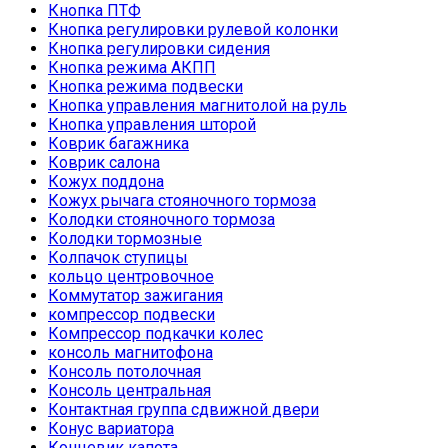
Кнопка ПТФ
Кнопка регулировки рулевой колонки
Кнопка регулировки сидения
Кнопка режима АКПП
Кнопка режима подвески
Кнопка управления магнитолой на руль
Кнопка управления шторой
Коврик багажника
Коврик салона
Кожух поддона
Кожух рычага стояночного тормоза
Колодки стояночного тормоза
Колодки тормозные
Колпачок ступицы
кольцо центровочное
Коммутатор зажигания
компрессор подвески
Компрессор подкачки колес
консоль магнитофона
Консоль потолочная
Консоль центральная
Контактная группа сдвижной двери
Конус вариатора
Концевик капота