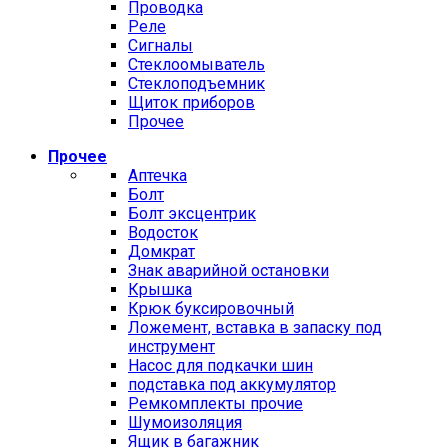
Проводка
Реле
Сигналы
Стеклоомыватель
Стеклоподъемник
Щиток приборов
Прочее
Прочее
Аптечка
Болт
Болт эксцентрик
Водосток
Домкрат
Знак аварийной остановки
Крышка
Крюк буксировочный
Ложемент, вставка в запаску под
инструмент
Насос для подкачки шин
подставка под аккумулятор
Ремкомплекты прочие
Шумоизоляция
Ящик в багажник