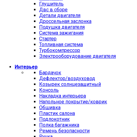
Глушитель
Двс в сборе
Детали двигателя
Дроссельная заслонка
Подушка двигателя
Система зажигания
Стартер
Топливная система
Турбокомпрессор
Электрооборудование двигателя
Интерьер
Бардачок
Дефлектор/воздуховод
Козырек солнцезащитный
Консоль
Накладка интерьера
Напольное покрытие/коврик
Обшивка
Пластик салона
Подлокотник
Полка багажника
Ремень безопасности
Ручка