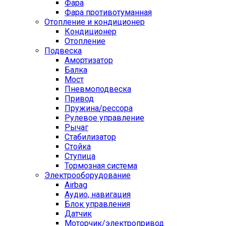
Фара
Фара противотуманная
Отопление и кондиционер
Кондиционер
Отопление
Подвеска
Амортизатор
Балка
Мост
Пневмоподвеска
Привод
Пружина/рессора
Рулевое управление
Рычаг
Стабилизатор
Стойка
Ступица
Тормозная система
Электрооборудование
Airbag
Аудио, навигация
Блок управления
Датчик
Моторчик/электропривод