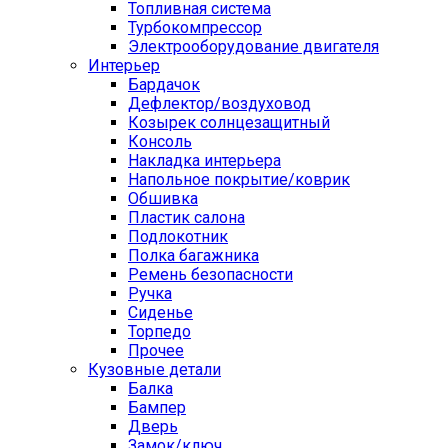
Топливная система
Турбокомпрессор
Электрооборудование двигателя
Интерьер
Бардачок
Дефлектор/воздуховод
Козырек солнцезащитный
Консоль
Накладка интерьера
Напольное покрытие/коврик
Обшивка
Пластик салона
Подлокотник
Полка багажника
Ремень безопасности
Ручка
Сиденье
Торпедо
Прочее
Кузовные детали
Балка
Бампер
Дверь
Замок/ключ