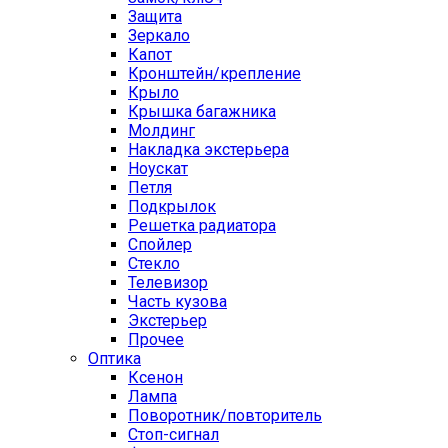
Защита
Зеркало
Капот
Кронштейн/крепление
Крыло
Крышка багажника
Молдинг
Накладка экстерьера
Ноускат
Петля
Подкрылок
Решетка радиатора
Спойлер
Стекло
Телевизор
Часть кузова
Экстерьер
Прочее
Оптика
Ксенон
Лампа
Поворотник/повторитель
Стоп-сигнал