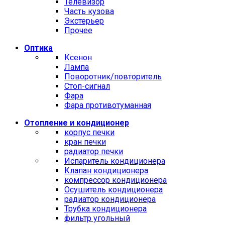
Телевизор
Часть кузова
Экстерьер
Прочее
Оптика
Ксенон
Лампа
Поворотник/повторитель
Стоп-сигнал
Фара
Фара противотуманная
Отопление и кондиционер
корпус печки
кран печки
радиатор печки
Испаритель кондиционера
Клапан кондиционера
компрессор кондиционера
Осушитель кондиционера
радиатор кондиционера
Трубка кондиционера
фильтр угольный