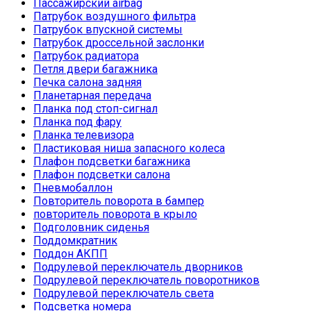
Пассажирский airbag
Патрубок воздушного фильтра
Патрубок впускной системы
Патрубок дроссельной заслонки
Патрубок радиатора
Петля двери багажника
Печка салона задняя
Планетарная передача
Планка под стоп-сигнал
Планка под фару
Планка телевизора
Пластиковая ниша запасного колеса
Плафон подсветки багажника
Плафон подсветки салона
Пневмобаллон
Повторитель поворота в бампер
повторитель поворота в крыло
Подголовник сиденья
Поддомкратник
Поддон АКПП
Подрулевой переключатель дворников
Подрулевой переключатель поворотников
Подрулевой переключатель света
Подсветка номера