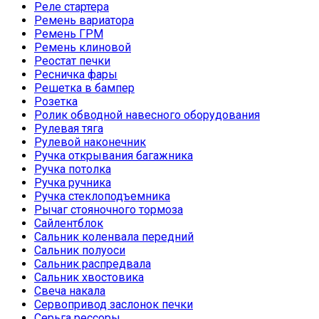
Реле стартера
Ремень вариатора
Ремень ГРМ
Ремень клиновой
Реостат печки
Ресничка фары
Решетка в бампер
Розетка
Ролик обводной навесного оборудования
Рулевая тяга
Рулевой наконечник
Ручка открывания багажника
Ручка потолка
Ручка ручника
Ручка стеклоподъемника
Рычаг стояночного тормоза
Сайлентблок
Сальник коленвала передний
Сальник полуоси
Сальник распредвала
Сальник хвостовика
Свеча накала
Сервопривод заслонок печки
Серьга рессоры