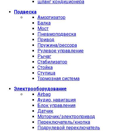
шланг кондиционера
Подвеска
Амортизатор
Балка
Мост
Пневмоподвеска
Привод
Пружина/рессора
Рулевое управление
Рычаг
Стабилизатор
Стойка
Ступица
Тормозная система
Электрооборудование
Airbag
Аудио, навигация
Блок управления
Датчик
Моторчик/электропривод
Переключатель/кнопка
Подрулевой переключатель