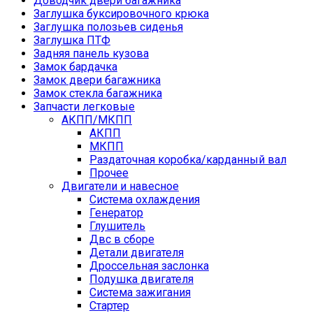
Доводчик двери багажника
Заглушка буксировочного крюка
Заглушка полозьев сиденья
Заглушка ПТФ
Задняя панель кузова
Замок бардачка
Замок двери багажника
Замок стекла багажника
Запчасти легковые
АКПП/МКПП
АКПП
МКПП
Раздаточная коробка/карданный вал
Прочее
Двигатели и навесное
Cистема охлаждения
Генератор
Глушитель
Двс в сборе
Детали двигателя
Дроссельная заслонка
Подушка двигателя
Система зажигания
Стартер