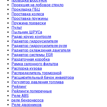
проводка форсунок
Проекция на лобовое стекло
Прокладка ГБЦ
Проставка колеса
Проставка пружины
Пружина подвески
Пульт
Пыльник ШРУСа
Радар круиз контроля
Радиатор гидроусилителя
Радиатор гидроусилителя руля
Радиатор охлаждения двигателя
Радиатор системы EGR
Раздаточная коробка
Рамка салонного фильтра
Распорка кузова
Распределитель тормозной
Расширительный бачок инвертора
Регулятор давления топлива
Рейлинг
Рейлинги поперечные
Реле ABS
реле бензонасоса
Реле дворников