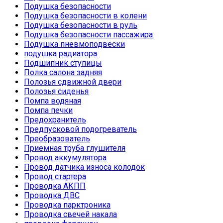
Подушка безопасности
Подушка безопасности в колени
Подушка безопасности в руль
Подушка безопасности пассажира
Подушка пневмоподвески
подушка радиатора
Подшипник ступицы
Полка салона задняя
Полозья сдвижной двери
Полозья сиденья
Помпа водяная
Помпа печки
Предохранитель
Предпусковой подогреватель
Преобразователь
Приемная труба глушителя
Провод аккумулятора
Провод датчика износа колодок
Провод стартера
Проводка АКПП
Проводка ДВС
Проводка парктроника
Проводка свечей накала