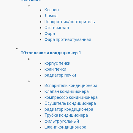
Ксенон
Лампа
Поворотник/повторитель
Стоп-сигнал
Фара
Фара противотуманная
Отопление и кондиционер
корпус печки
кран печки
радиатор печки
Испаритель кондиционера
Клапан кондиционера
компрессор кондиционера
Осушитель кондиционера
радиатор кондиционера
Трубка кондиционера
фильтр угольный
шланг кондиционера