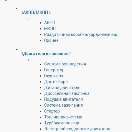
АКПП/МКПП
АКПП
МКПП
Раздаточная коробка/карданный вал
Прочее
Двигатели и навесное
Cистема охлаждения
Генератор
Глушитель
Двс в сборе
Детали двигателя
Дроссельная заслонка
Подушка двигателя
Система зажигания
Стартер
Топливная система
Турбокомпрессор
Электрооборудование двигателя