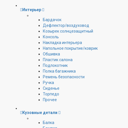
Интерьер
Бардачок
Дефлектор/воздуховод
Козырек солнцезащитный
Консоль
Накладка интерьера
Напольное покрытие/коврик
Обшивка
Пластик салона
Подлокотник
Полка багажника
Ремень безопасности
Ручка
Сиденье
Торпедо
Прочее
Кузовные детали
Балка