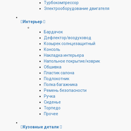
Турбокомпрессор
Электрооборудование двигателя
Интерьер
Бардачок
Дефлектор/воздуховод
Козырек солнцезащитный
Консоль
Накладка интерьера
Напольное покрытие/коврик
Обшивка
Пластик салона
Подлокотник
Полка багажника
Ремень безопасности
Ручка
Сиденье
Торпедо
Прочее
Кузовные детали