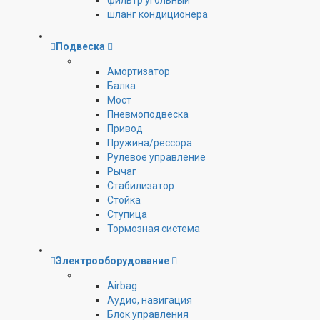
фильтр угольный
шланг кондиционера
Подвеска
Амортизатор
Балка
Мост
Пневмоподвеска
Привод
Пружина/рессора
Рулевое управление
Рычаг
Стабилизатор
Стойка
Ступица
Тормозная система
Электрооборудование
Airbag
Аудио, навигация
Блок управления