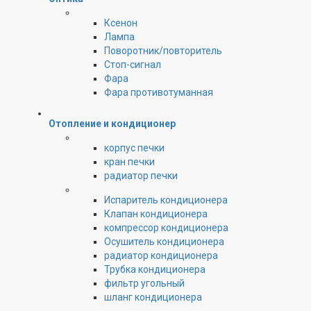
Ксенон
Лампа
Поворотник/повторитель
Стоп-сигнал
Фара
Фара противотуманная
Отопление и кондиционер
корпус печки
кран печки
радиатор печки
Испаритель кондиционера
Клапан кондиционера
компрессор кондиционера
Осушитель кондиционера
радиатор кондиционера
Трубка кондиционера
фильтр угольный
шланг кондиционера