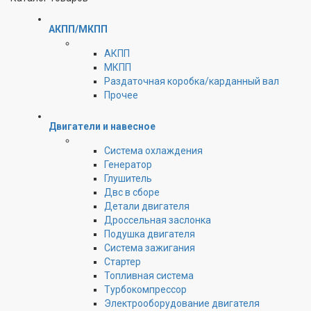
АКПП/МКПП
АКПП
МКПП
Раздаточная коробка/карданный вал
Прочее
Двигатели и навесное
Cистема охлаждения
Генератор
Глушитель
Двс в сборе
Детали двигателя
Дроссельная заслонка
Подушка двигателя
Система зажигания
Стартер
Топливная система
Турбокомпрессор
Электрооборудование двигателя