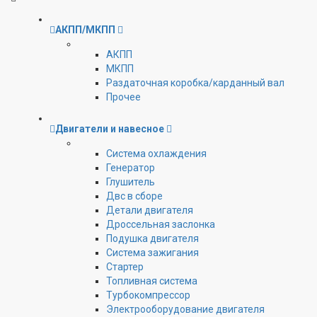
АКПП/МКПП
АКПП
МКПП
Раздаточная коробка/карданный вал
Прочее
Двигатели и навесное
Cистема охлаждения
Генератор
Глушитель
Двс в сборе
Детали двигателя
Дроссельная заслонка
Подушка двигателя
Система зажигания
Стартер
Топливная система
Турбокомпрессор
Электрооборудование двигателя