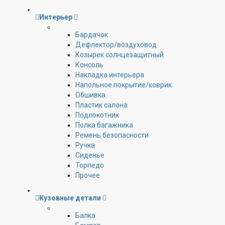
Интерьер
Бардачок
Дефлектор/воздуховод
Козырек солнцезащитный
Консоль
Накладка интерьера
Напольное покрытие/коврик
Обшивка
Пластик салона
Подлокотник
Полка багажника
Ремень безопасности
Ручка
Сиденье
Торпедо
Прочее
Кузовные детали
Балка