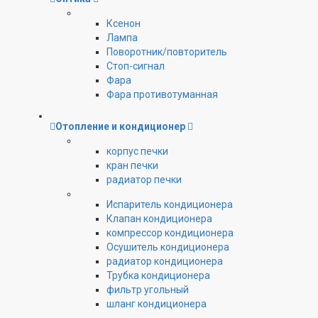
Ксенон
Лампа
Поворотник/повторитель
Стоп-сигнал
Фара
Фара противотуманная
Отопление и кондиционер
корпус печки
кран печки
радиатор печки
Испаритель кондиционера
Клапан кондиционера
компрессор кондиционера
Осушитель кондиционера
радиатор кондиционера
Трубка кондиционера
фильтр угольный
шланг кондиционера