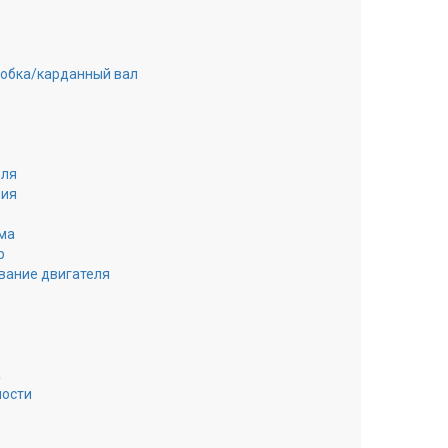
робка/карданный вал
еля
ния
ма
р
вание двигателя
а
ности