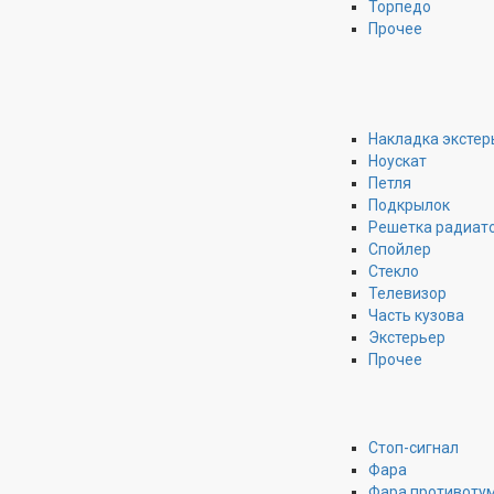
Торпедо
Прочее
Накладка экстер
Ноускат
Петля
Подкрылок
Решетка радиат
Спойлер
Стекло
Телевизор
Часть кузова
Экстерьер
Прочее
Стоп-сигнал
Фара
Фара противоту