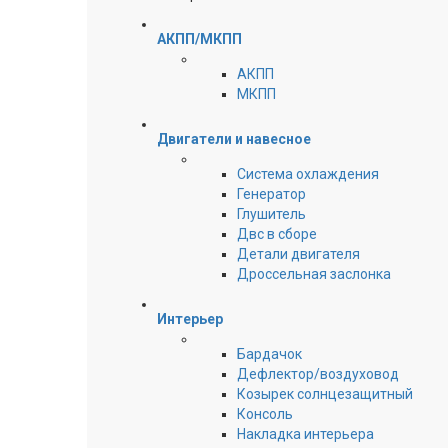
АКПП/МКПП
АКПП
МКПП
Двигатели и навесное
Cистема охлаждения
Генератор
Глушитель
Двс в сборе
Детали двигателя
Дроссельная заслонка
Интерьер
Бардачок
Дефлектор/воздуховод
Козырек солнцезащитный
Консоль
Накладка интерьера