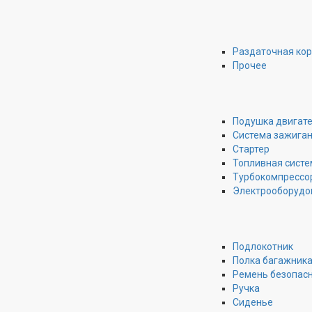
Раздаточная ко
Прочее
Подушка двигат
Система зажига
Стартер
Топливная систе
Турбокомпрессо
Электрооборудо
Подлокотник
Полка багажник
Ремень безопас
Ручка
Сиденье